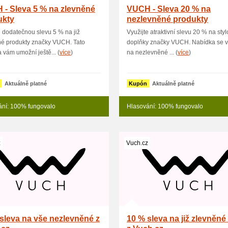
- Sleva 5 % na zlevněné
VUCH - Sleva 20 % na
ukty
nezlevněné produkty
e dodatečnou slevu 5 % na již
Využijte atraktivní slevu 20 % na sty
né produkty značky VUCH. Tato
doplňky značky VUCH. Nabídka se v
 vám umožní ještě... (
více
)
na nezlevněné ... (
více
)
Aktuálně platné
Kupón
Aktuálně platné
ání: 100% fungovalo
Hlasování: 100% fungovalo
z
Vuch.cz
sleva na vše nezlevněné z
10 % sleva na již zlevněné