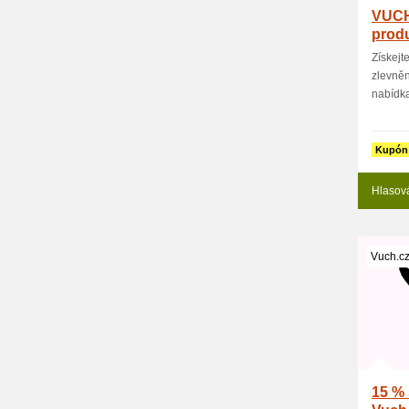
VUCH 
prod
Získejt
zlevně
nabídka
Kupón
Hlasov
Vuch.c
15 % 