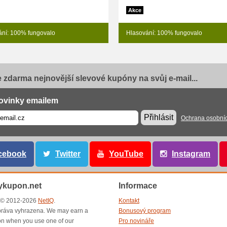
Akce
ání: 100% fungovalo
Hlasování: 100% fungovalo
e zdarma nejnovější slevové kupóny na svůj e-mail...
ovinky emailem
Přihlásit
Ochrana osobní
cebook
Twitter
YouTube
Instagram
ykupon.net
Informace
t © 2012-2026
NetIQ
.
Kontakt
ráva vyhrazena. We may earn a
Bonusový program
n when you use one of our
Pro novináře