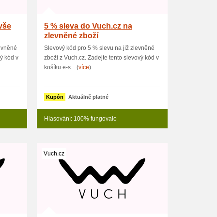
vše
5 % sleva do Vuch.cz na
zlevněné zboží
evněné
Slevový kód pro 5 % slevu na již zlevněné
vý kód v
zboží z Vuch.cz. Zadejte tento slevový kód v
košíku e-s... (
více
)
Kupón
Aktuálně platné
Hlasování: 100% fungovalo
Vuch.cz