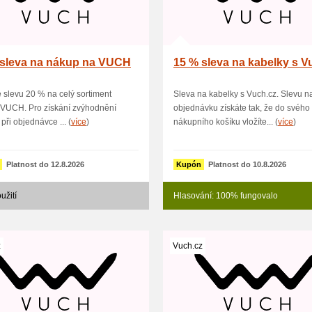
 sleva na nákup na VUCH
15 % sleva na kabelky s V
e slevu 20 % na celý sortiment
Sleva na kabelky s Vuch.cz. Slevu n
 VUCH. Pro získání zvýhodnění
objednávku získáte tak, že do svého
při objednávce ... (
více
)
nákupního košíku vložíte... (
více
)
Platnost do 12.8.2026
Kupón
Platnost do 10.8.2026
užití
Hlasování: 100% fungovalo
z
Vuch.cz