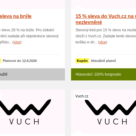
sleva na brýle
15 % sleva do Vuch.cz na 
nezlevněné
e slevu 28 % na brýle. Pro získání
Slevový kód pro 15 % slevu na nezl
ění zadejte při objednávce slevový
zboží z Vuch.cz. Zadejte tento slevo
říslu... (
více
)
košíku e-sh... (
více
)
Platnost do 12.8.2026
Kupón
Aktuálně platné
užití
Hlasování: 100% fungovalo
z
Vuch.cz