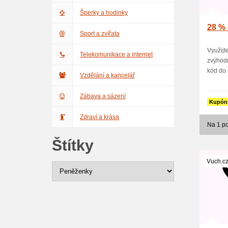
Šperky a hodinky
28 % 
Sport a zvířata
Využijt
Telekomunikace a internet
zvýhodn
kód do p
Vzdělání a kancelář
Zábava a sázení
Kupón
Zdraví a krása
Na 1 po
Štítky
Vuch.c