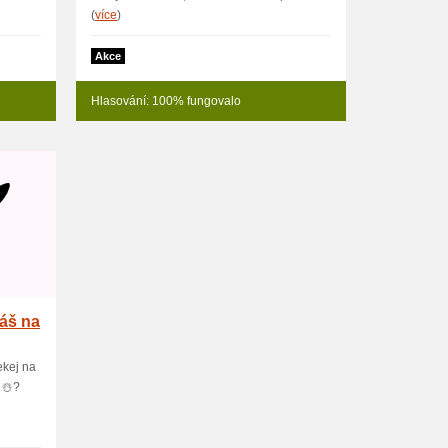
(
více
)
Akce
Hlasování: 100% fungovalo
áš na
kej na
 ☃️?