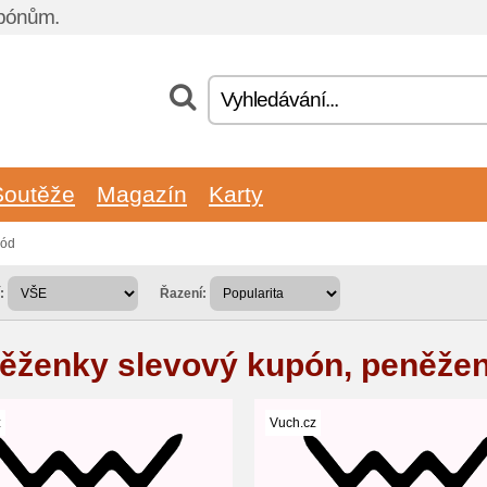
upónům.
Soutěže
Magazín
Karty
kód
:
Řazení:
ěženky slevový kupón, peněžen
z
Vuch.cz