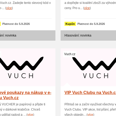
 Vuch.cz. Zadejte tento slevový kód v
a dopřejte si kvalitní zboží za výhodn
-... (
více
)
ceny. Pro u... (
více
)
Platnost do 5.9.2026
Kupón
Platnost do 5.9.2026
ní: novinka
Hlasování: novinka
z
Vuch.cz
ové poukazy na nákup v e-
VIP Vuch Clubu na Vuch.c
u Vuch.cz
 VUCHER je papírový a přijde ti
Přihlaš se a začni využívat všechny
ý v dárkové krabičce. Chceš
Vuch Clubu. VIP akce, list přání, pře
udělat radost a ... (
více
)
všech objedn... (
více
)