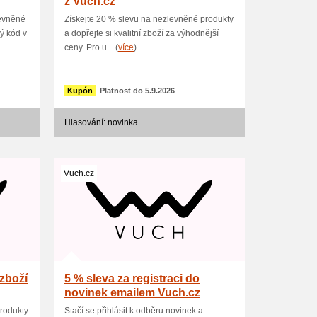
z Vuch.cz
levněné
Získejte 20 % slevu na nezlevněné produkty
vý kód v
a dopřejte si kvalitní zboží za výhodnější
ceny. Pro u... (
více
)
Kupón
Platnost do 5.9.2026
Hlasování: novinka
Vuch.cz
zboží
5 % sleva za registraci do
novinek emailem Vuch.cz
produkty
Stačí se přihlásit k odběru novinek a