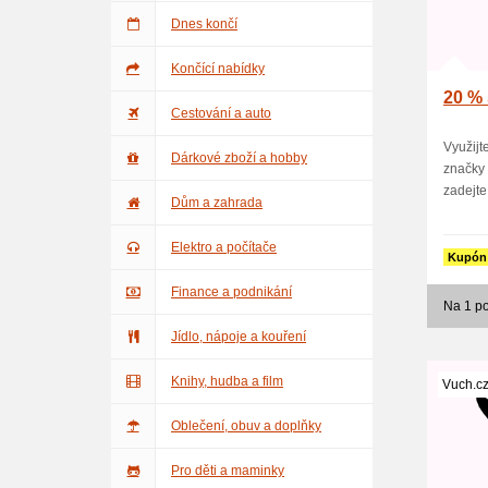
Dnes končí
Končící nabídky
20 %
Cestování a auto
Využijt
Dárkové zboží a hobby
značky
zadejte 
Dům a zahrada
Elektro a počítače
Kupón
Finance a podnikání
Na 1 po
Jídlo, nápoje a kouření
Knihy, hudba a film
Vuch.c
Oblečení, obuv a doplňky
Pro děti a maminky