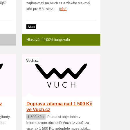
ější
zajímavostí na Vuch.cz a získáte slevový
kód pro 5 % slevu ... (
více
)
Akce
Hlasování: 100% fungovalo
Vuch.cz
z
Doprava zdarma nad 1 500 Kč
ve Vuch.cz
 výhody
1 500 Kč +
Pokud si objednáte v
hled
internetovém obchodě Vuch.cz zboží za
více jak 1 500 Kč, nebudete muset plat...