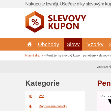
Nakupujte levněji. Ušetřete díky slevovým k
Obchody
Slevy
Vzorky
Hlavní strana
> Peněženky slevový kupón, peněženky slevový 
Zobrazení
Kategorie
Pen
Vše
Vuch.c
Doporučené nabídky