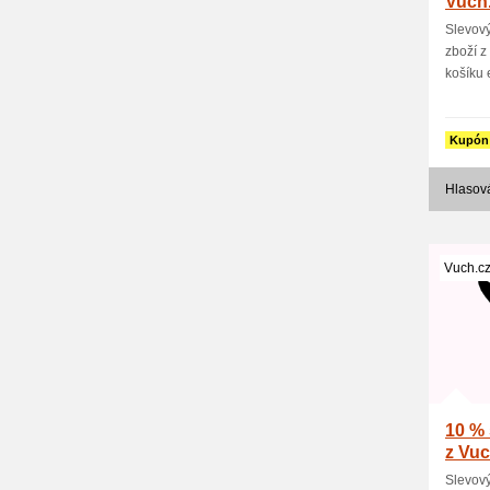
Vuch
Slevový
zboží z
košíku e
Kupón
Hlasová
Vuch.c
10 % 
z Vuc
Slevový