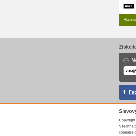
Akce
Hlasov
Získejt
N
Fa
Slevov
Copyrigh
Všechna p
commissio