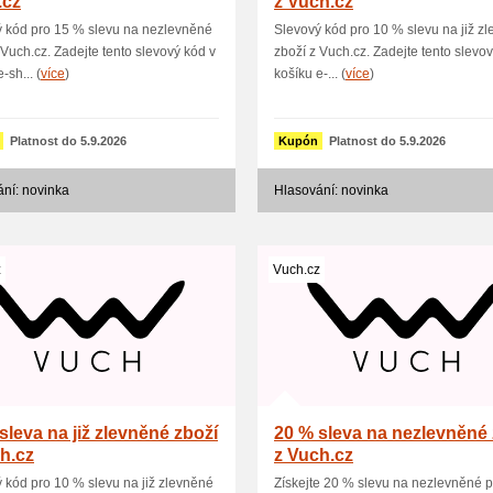
.cz
z Vuch.cz
 kód pro 15 % slevu na nezlevněné
Slevový kód pro 10 % slevu na již z
 Vuch.cz. Zadejte tento slevový kód v
zboží z Vuch.cz. Zadejte tento slevo
-sh... (
více
)
košíku e-... (
více
)
Platnost do 5.9.2026
Kupón
Platnost do 5.9.2026
ní: novinka
Hlasování: novinka
z
Vuch.cz
sleva na již zlevněné zboží
20 % sleva na nezlevněné 
h.cz
z Vuch.cz
 kód pro 10 % slevu na již zlevněné
Získejte 20 % slevu na nezlevněné 