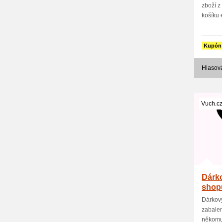
zboží z
košíku e
Kupón
Hlasová
Vuch.c
Dárk
shop
Dárkový
zabalen
někomu 