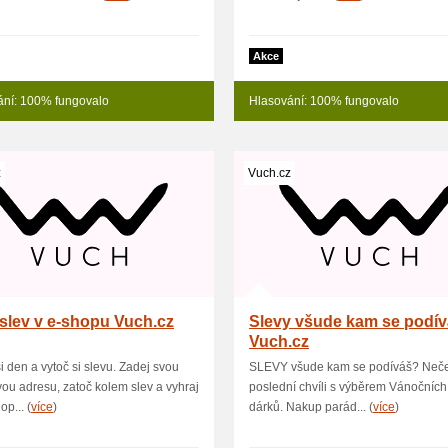
Akce
ání: 100% fungovalo
Hlasování: 100% fungovalo
z
Vuch.cz
slev v e-shopu Vuch.cz
Slevy všude kam se podív
Vuch.cz
si den a vytoč si slevu. Zadej svou
SLEVY všude kam se podíváš? Neče
ou adresu, zatoč kolem slev a vyhraj
poslední chvíli s výběrem Vánočních
op... (
více
)
dárků. Nakup parád... (
více
)