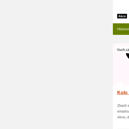
Akce
Hlasov
Vuch.c
Kolo 
Zlepši 
emailov
slevu, d