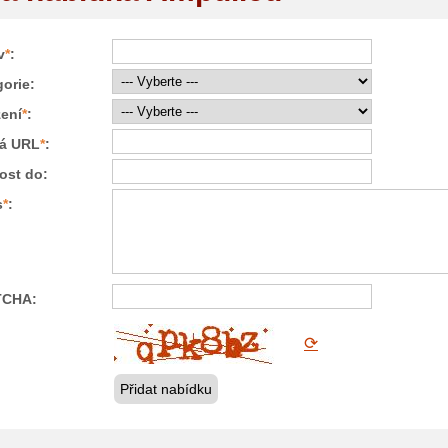
v
*
:
orie:
zení
*
:
vá URL
*
:
ost do:
s
*
:
TCHA:
⟳
Přidat nabídku