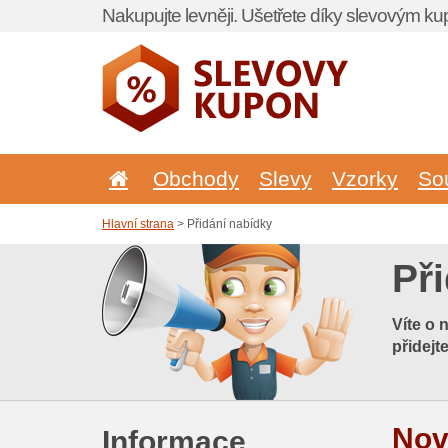
Nakupujte levněji. Ušetřete díky slevovým k
Obchody
Slevy
Vzorky
So
Hlavní strana
> Přidání nabídky
Př
Víte o 
přidejt
Nov
Informace