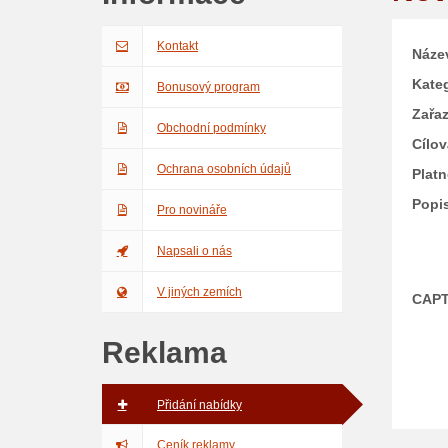
Kontakt
Náze
Kateg
Bonusový program
Zařa
Obchodní podmínky
Cílo
Ochrana osobních údajů
Platn
Popi
Pro novináře
Napsali o nás
V jiných zemích
CAP
Reklama
Přidání nabídky
Ceník reklamy