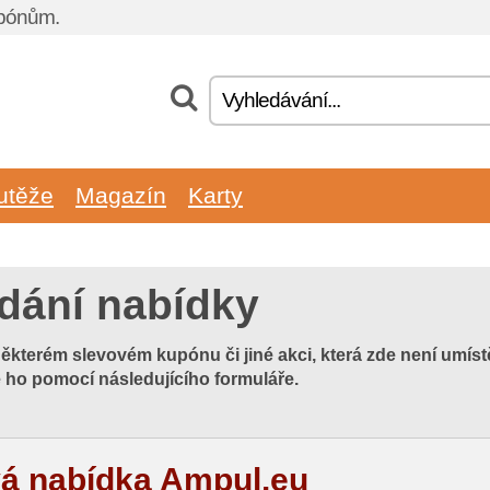
upónům.
utěže
Magazín
Karty
idání nabídky
některém slevovém kupónu či jiné akci, která zde není umí
e ho pomocí následujícího formuláře.
á nabídka Ampul.eu