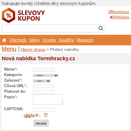
Nakupujte levněji. Ušetřet
Obchody
Slevy
Vzor
Menu
|
Hlavní strana
> P