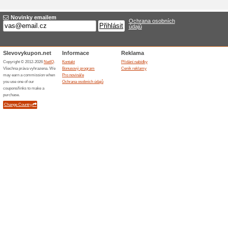
Nová nabídka Termi
Název
*
:
Kategorie:
Zařazení
*
:
Cílová URL
*
:
Platnost do:
Popis
*
: