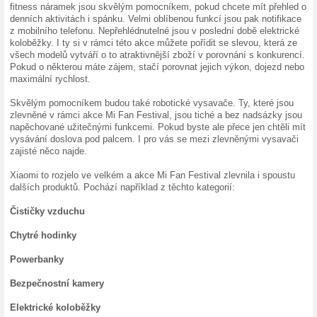
Festival cen je tu pro fanouš
zařízení Xiaomi. Stačí jen 
Akce probíhá od 6. dubna 2
budou vybrané produkty, kter
na
Alza.cz
automaticky. Stač
obchodu.
V rámci Xiaomi Mi Fan festiv