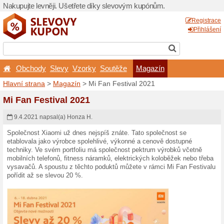
Nakupujte levněji. Ušetřet
Obchody
Slevy
Vzor
Hlavní strana
>
Magazín
> 