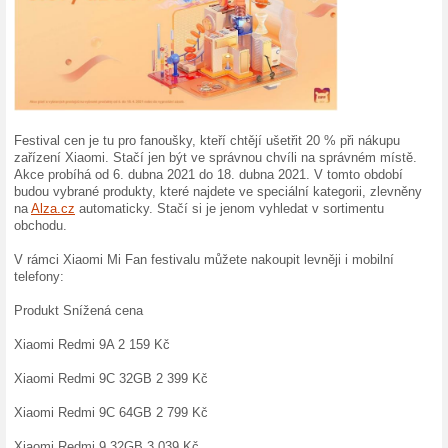
Mi Fan Festival 202
9.4.2021 napsal(a) Honza H
Společnost Xiaomi už dnes n
etablovala jako výrobce spo
techniky. Ve svém portfoliu
mobilních telefonů, fitness 
vysavačů. A spoustu z těch
pořídit až se slevou 20 %.