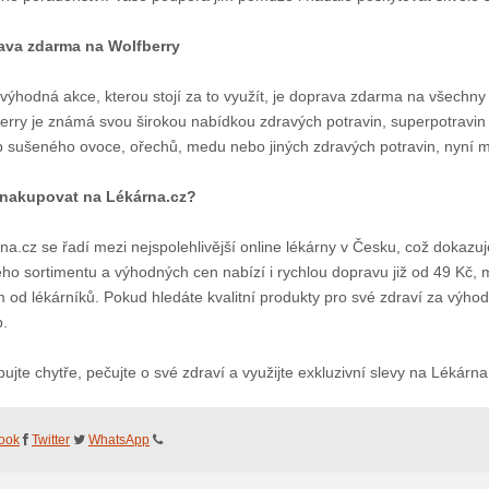
ava zdarma na Wolfberry
 výhodná akce, kterou stojí za to využít, je doprava zdarma na všechn
erry je známá svou širokou nabídkou zdravých potravin, superpotravin 
 sušeného ovoce, ořechů, medu nebo jiných zdravých potravin, nyní mát
 nakupovat na Lékárna.cz?
na.cz se řadí mezi nejspolehlivější online lékárny v Česku, což dokaz
ého sortimentu a výhodných cen nabízí i rychlou dopravu již od 49 Kč, 
 od lékárníků. Pokud hledáte kvalitní produkty pro své zdraví za výho
.
ujte chytře, pečujte o své zdraví a využijte exkluzivní slevy na Lékárna
ook
Twitter
WhatsApp