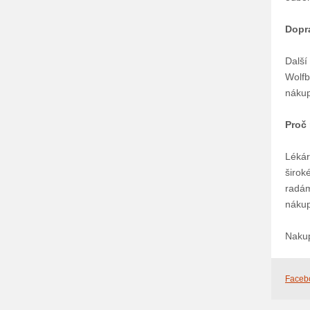
Dopr
Další
Wolfb
nákup
Proč
Lékár
širok
radám
nákup
Nakup
Faceb