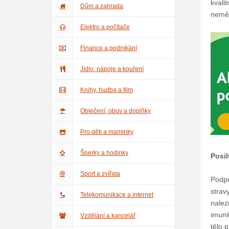
kvali
Dům a zahrada
neměl
Elektro a počítače
Finance a podnikání
Jídlo, nápoje a kouření
Knihy, hudba a film
Oblečení, obuv a doplňky
Pro děti a maminky
Šperky a hodinky
Posi
Sport a zvířata
Podpo
strav
Telekomunikace a internet
nalez
imuni
Vzdělání a kancelář
tělo 