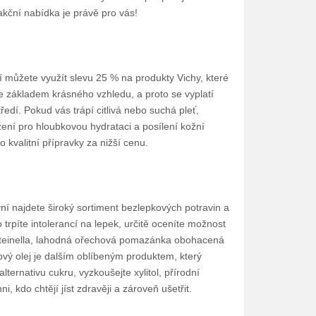
 akční nabídka je právě pro vás!
ní můžete využít slevu 25 % na produkty Vichy, které
je základem krásného vzhledu, a proto se vyplatí
tředí. Pokud vás trápí citlivá nebo suchá pleť,
ení pro hloubkovou hydrataci a posílení kožní
o kvalitní přípravky za nižší cenu.
ní najdete široký sortiment bezlepkových potravin a
trpíte intolerancí na lepek, určitě oceníte možnost
 Proteinella, lahodná ořechová pomazánka obohacená
sový olej je dalším oblíbeným produktem, který
alternativu cukru, vyzkoušejte xylitol, přírodní
, kdo chtějí jíst zdravěji a zároveň ušetřit.