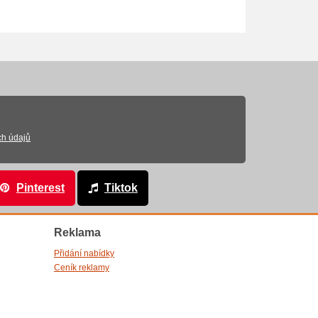
ch údajů
Pinterest
Tiktok
Reklama
Přidání nabídky
Ceník reklamy