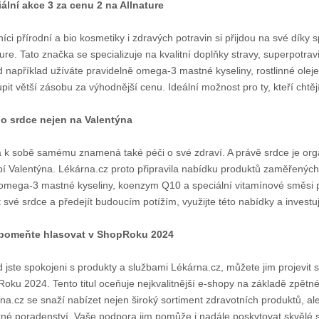
ální akce 3 za cenu 2 na Allnature
níci přírodní a bio kosmetiky i zdravých potravin si přijdou na své díky
ture. Tato značka se specializuje na kvalitní doplňky stravy, superpotra
 například užíváte pravidelně omega-3 mastné kyseliny, rostlinné ole
pit větší zásobu za výhodnější cenu. Ideální možnost pro ty, kteří chtě
o srdce nejen na Valentýna
 k sobě samému znamená také péči o své zdraví. A právě srdce je orgán
í Valentýna. Lékárna.cz proto připravila nabídku produktů zaměřených
 omega-3 mastné kyseliny, koenzym Q10 a speciální vitamínové směsi p
it své srdce a předejít budoucím potížím, využijte této nabídky a inves
pomeňte hlasovat v ShopRoku 2024
 jste spokojeni s produkty a službami Lékárna.cz, můžete jim projevit 
oku 2024. Tento titul oceňuje nejkvalitnější e-shopy na základě zpětné 
na.cz se snaží nabízet nejen široký sortiment zdravotních produktů, ale
né poradenství. Vaše podpora jim pomůže i nadále poskytovat skvělé s