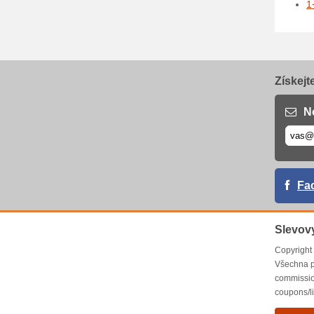
1
Získejt
N
Fa
Slevov
Copyrigh
Všechna p
commissio
coupons/l