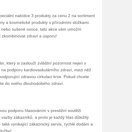
 speciální nabídce 3 produkty za cenu 2 na sortiment
viny a kosmetické produkty s přírodními složkami.
je nebo sušené ovoce, tato akce vám umožní
jí zkombinovat zdraví a úsporu!
, který si zaslouží zvláštní pozornost nejen v
 na podporu kardiovaskulárního zdraví, mezi něž
odporující zdravou cirkulaci krve. Pokud chcete
tujte do svého dlouhodobého zdraví.
svou podporu hlasováním v prestižní soutěži
vazby zákazníků, a proto je každý hlas důležitý.
 také vynikající zákaznický servis, rychlé dodání a
lužby!