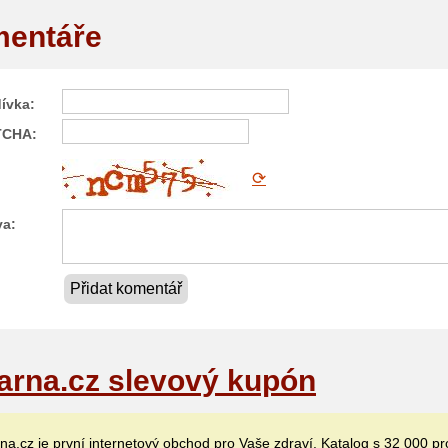
entáře
ívka:
TCHA:
⟳
va:
Přidat komentář
arna.cz slevový kupón
na.cz je první internetový obchod pro Vaše zdraví. Katalog s 32 000 p