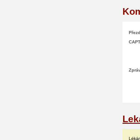
Kom
Přezd
CAP
Zprá
Lek
Lékár