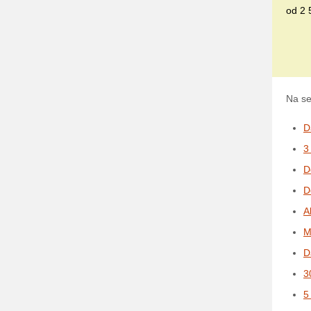
od 2 
Na se
D
3
D
D
A
M
D
3
5