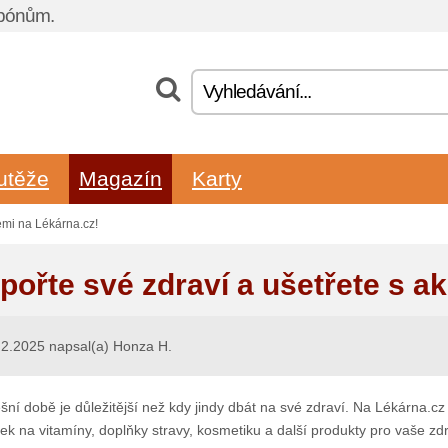
upónům.
utěže
Magazín
Karty
emi na Lékárna.cz!
pořte své zdraví a ušetřete s a
2.2025 napsal(a) Honza H.
šní době je důležitější než kdy jindy dbát na své zdraví. Na Lékárna.cz 
ek na vitamíny, doplňky stravy, kosmetiku a další produkty pro vaše zd