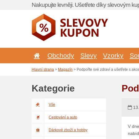
Nakupujte levněji. Ušetřete díky slevovým k
Obchody
Slevy
Vzorky
So
Hlavní strana
>
Magazín
> Podpořte své zdraví a ušetřete s akc
Kategorie
Pod
Vše
13.
Cestování a auto
V dne
Dárkové zboží a hobby
nabíd