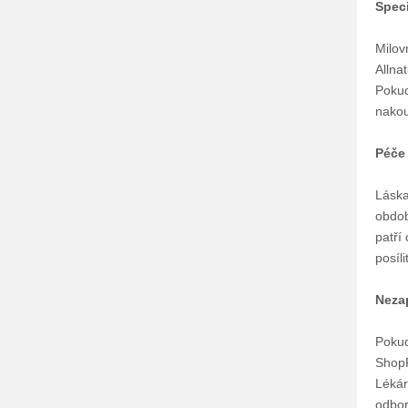
Speci
Milov
Allna
Pokud
nakou
Péče 
Láska
obdob
patří
posíl
Neza
Pokud
ShopR
Lékár
odbor