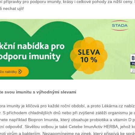
tní přípravky pro podporu imunity, krásy i celkové pohody za nižší ceny.
i nechat ujít!
lte svou imunitu s výhodnými slevami
ra imunity je klíčová pro každé roční období, a proto Lékárna.cz nabí
y. S příchodem chladnějších dnů nebo při zvýšené zátěži organismu je d
nete například Biopron Imunita, který obsahuje probiotika a vitamín D p
tní odpověď. Skvělou volbou je také Cetebe ImunActiv HERBA, jehož ko
proti virům a bakteriím. Nezapomínejme na zinek, který přispívá ke spr