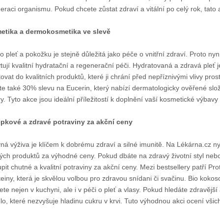
eraci organismu. Pokud chcete zůstat zdraví a vitální po celý rok, tato
etika a dermokosmetika ve slevě
o pleť a pokožku je stejně důležitá jako péče o vnitřní zdraví. Proto ny
tují kvalitní hydratační a regenerační péči. Hydratovaná a zdravá pleť 
tovat do kvalitních produktů, které ji chrání před nepříznivými vlivy pros
te také 30% slevu na Eucerin, který nabízí dermatologicky ověřené slož
ry. Tyto akce jsou ideální příležitostí k doplnění vaší kosmetické výbavy 
pkové a zdravé potraviny za akční ceny
ná výživa je klíčem k dobrému zdraví a silné imunitě. Na Lékárna.cz ny
ých produktů za výhodné ceny. Pokud dbáte na zdravý životní styl nebo 
pit chutné a kvalitní potraviny za akční ceny. Mezi bestsellery patří
teiny, která je skvělou volbou pro zdravou snídani či svačinu. Bio koko
ete nejen v kuchyni, ale i v péči o pleť a vlasy. Pokud hledáte zdravější 
dlo, které nezvyšuje hladinu cukru v krvi. Tuto výhodnou akci ocení všichni