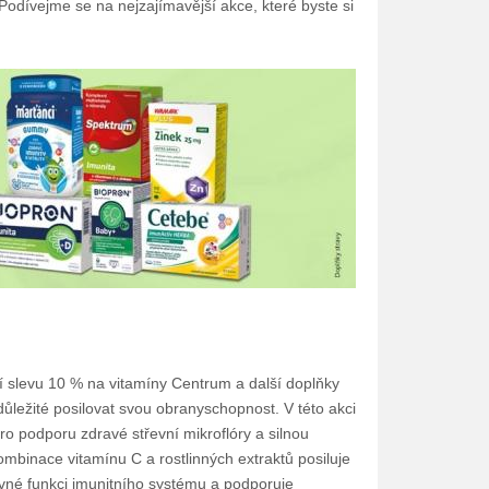
 Podívejme se na nejzajímavější akce, které byste si
zí slevu 10 % na vitamíny Centrum a další doplňky
ůležité posilovat svou obranyschopnost. V této akci
ro podporu zdravé střevní mikroflóry a silnou
mbinace vitamínu C a rostlinných extraktů posiluje
ávné funkci imunitního systému a podporuje