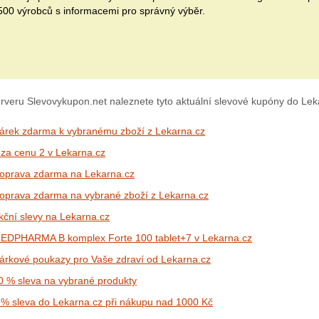
500 výrobců s informacemi pro správný výběr.
rveru Slevovykupon.net naleznete tyto aktuální slevové kupóny do Lek
árek zdarma k vybranému zboží z Lekarna.cz
 za cenu 2 v Lekarna.cz
oprava zdarma na Lekarna.cz
oprava zdarma na vybrané zboží z Lekarna.cz
kční slevy na Lekarna.cz
EDPHARMA B komplex Forte 100 tablet+7 v Lekarna.cz
árkové poukazy pro Vaše zdraví od Lekarna.cz
0 % sleva na vybrané produkty
 % sleva do Lekarna.cz při nákupu nad 1000 Kč