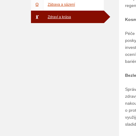
Zábava a sázení
regen
Zdraví a krása
Kosm
Péče 
posky
inves
ocení
barié
Bezle
Správ
zdrav
nakou
o pro
využij
sladi