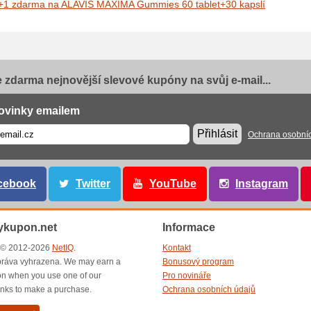
+1 zdarma na ALAVIS MAXIMA Gummies 60 tablet+30 kapslí
e zdarma nejnovější slevové kupóny na svůj e-mail...
ovinky emailem
Přihlásit
Ochrana osobní
cebook
Twitter
YouTube
Instagram
ykupon.net
Informace
t © 2012-2026
NetIQ
.
Kontakt
ráva vyhrazena. We may earn a
Bonusový program
n when you use one of our
Pro novináře
inks to make a purchase.
Ochrana osobních údajů