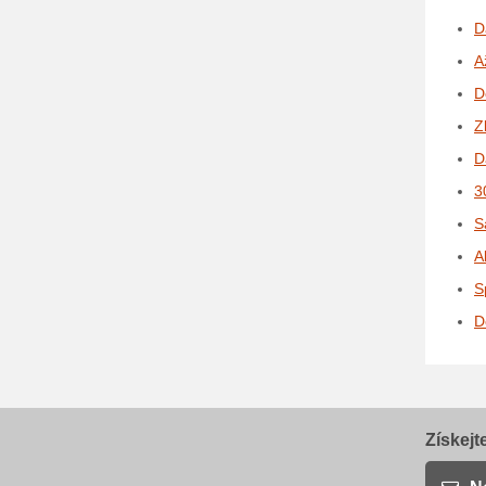
D
A
D
Z
D
3
S
A
S
D
Získejt