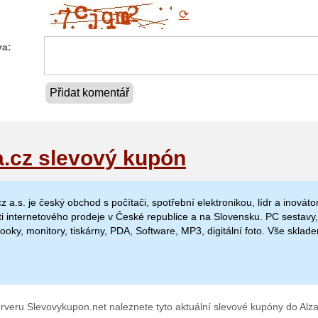
⟳
va:
Přidat komentář
a.cz slevový kupón
cz a.s. je český obchod s počítači, spotřební elektronikou, lídr a inováto
ti internetového prodeje v České republice a na Slovensku. PC sestavy,
ooky, monitory, tiskárny, PDA, Software, MP3, digitální foto. Vše sklad
rveru Slevovykupon.net naleznete tyto aktuální slevové kupóny do Alza