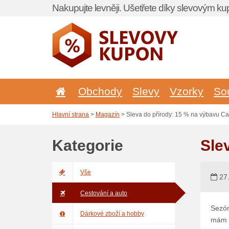
Nakupujte levněji. Ušetřete díky slevovým k
Obchody
Slevy
Vzorky
So
Hlavní strana
>
Magazín
> Sleva do přírody: 15 % na výbavu C
Kategorie
Sle
Vše
27.
Cestování a auto
Sezón
Dárkové zboží a hobby
mám s