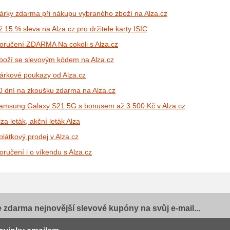
árky zdarma při nákupu vybraného zboží na Alza.cz
ž 15 % sleva na Alza.cz pro držitele karty ISIC
oručení ZDARMA Na cokoli s Alza.cz
boží se slevovým kódem na Alza.cz
árkové poukazy od Alza.cz
0 dní na zkoušku zdarma na Alza.cz
amsung Galaxy S21 5G s bonusem až 3 500 Kč v Alza.cz
lza leták, akční leták Alza
plátkový prodej v Alza.cz
oručení i o víkendu s Alza.cz
e zdarma nejnovější slevové kupóny na svůj e-mail...