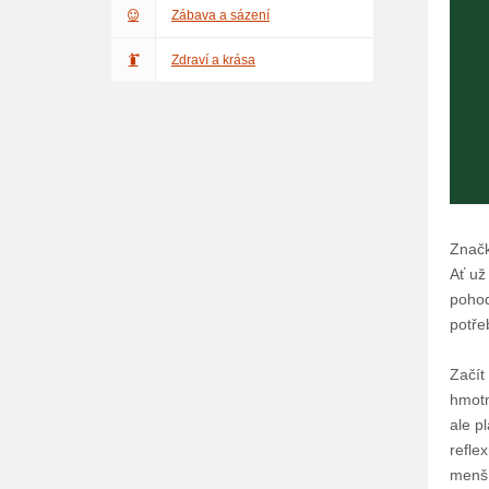
Zábava a sázení
Zdraví a krása
Značk
Ať už
pohod
potře
Začít
hmotn
ale p
refle
menší