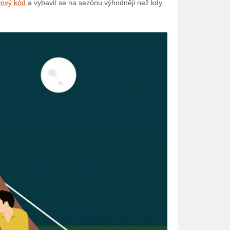
vový kód
a vybavit se na sezónu výhodněji než kdy