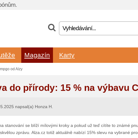
upónům.
utěže
Magazín
Karty
ampgo od Alzy
va do přírody: 15 % na výbavu 
5.2025 napsal(a) Honza H.
a stanování se blíží mílovými kroky a pokud už teď cítíte to známé pnut
kvělou zprávu. Alza.cz totiž aktuálně nabízí 15% slevu na vybrané prod