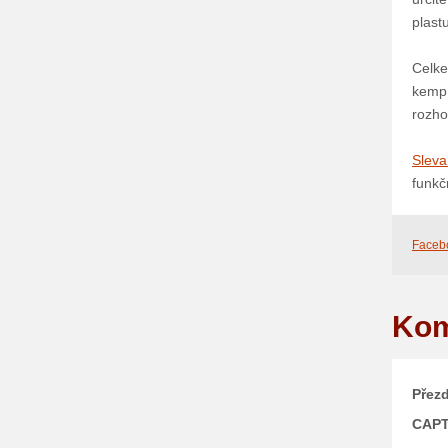
plastu
Celke
kemp 
rozho
Sleva
funkč
Faceb
Kom
Přezd
CAP