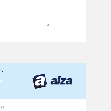
r v
em.
.cz: