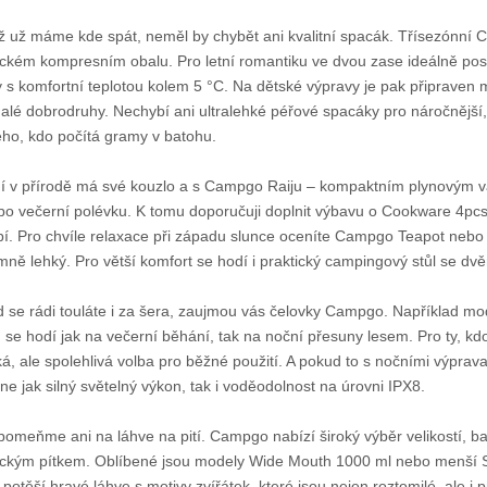
ž už máme kde spát, neměl by chybět ani kvalitní spacák. Třísezónní 
ickém kompresním obalu. Pro letní romantiku ve dvou zase ideálně pos
 s komfortní teplotou kolem 5 °C. Na dětské výpravy je pak připraven 
alé dobrodruhy. Nechybí ani ultralehké péřové spacáky pro náročnější,
ho, kdo počítá gramy v batohu.
í v přírodě má své kouzlo a s Campgo Raiju – kompaktním plynovým vař
po večerní polévku. K tomu doporučuji doplnit výbavu o Cookware 4pcs
í. Pro chvíle relaxace při západu slunce oceníte Campgo Teapot nebo 
mně lehký. Pro větší komfort se hodí i praktický campingový stůl se dvě
 se rádi touláte i za šera, zaujmou vás čelovky Campgo. Například m
 se hodí jak na večerní běhání, tak na noční přesuny lesem. Pro ty, k
ká, ale spolehlivá volba pro běžné použití. A pokud to s nočními výpra
ne jak silný světelný výkon, tak i voděodolnost na úrovni IPX8.
omeňme ani na láhve na pití. Campgo nabízí široký výběr velikostí, b
ickým pítkem. Oblíbené jsou modely Wide Mouth 1000 ml nebo menší Spor
ě potěší hravé láhve s motivy zvířátek, které jsou nejen roztomilé, ale 