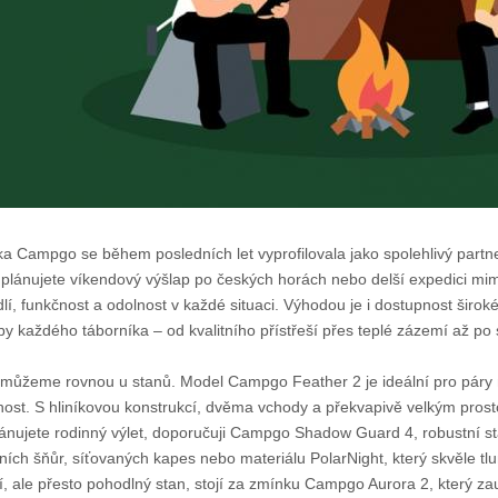
a Campgo se během posledních let vyprofilovala jako spolehlivý partne
 plánujete víkendový výšlap po českých horách nebo delší expedici mi
lí, funkčnost a odolnost v každé situaci. Výhodou je i dostupnost širok
by každého táborníka – od kvalitního přístřeší přes teplé zázemí až po 
 můžeme rovnou u stanů. Model Campgo Feather 2 je ideální pro páry ne
ost. S hliníkovou konstrukcí, dvěma vchody a překvapivě velkým pros
lánujete rodinný výlet, doporučuji Campgo Shadow Guard 4, robustní st
xních šňůr, síťovaných kapes nebo materiálu PolarNight, který skvěle tl
, ale přesto pohodlný stan, stojí za zmínku Campgo Aurora 2, který z