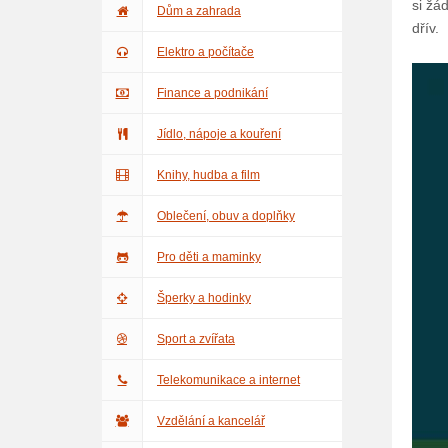
si žá
Dům a zahrada
dřív.
Elektro a počítače
Finance a podnikání
Jídlo, nápoje a kouření
Knihy, hudba a film
Oblečení, obuv a doplňky
Pro děti a maminky
Šperky a hodinky
Sport a zvířata
Telekomunikace a internet
Vzdělání a kancelář