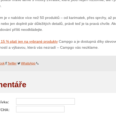
.
m je v nabídce více než 50 produktů – od karimatek, přes sprchy, až po s
nebo jen doplnit pár důležitých detailů, právě teď je ta pravá chvíle. 
dování příliš neodkládejte.
 15 % platí jen na vybrané produkty
Campgo a je dostupná díky slevovém
ností a výbavou, která vás nezradí – Campgo vás nezklame.
ook
Twitter
WhatsApp
entáře
ívka:
TCHA: