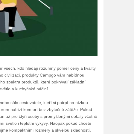
r všech, kdo hledají rozumný poměr ceny a kvality.
mo civilizaci, produkty Campgo vám nabídnou
ého spektra produktů, které pokrývají základní
světlo a kuchyňské náčiní.
bo sólo cestovatele, kteří si potrpí na nízkou
torem nabízí komfort bez zbytečné zátěže. Pokud
an až pro čtyři osoby s promyšlenými detaily včetně
umí světlo i teplotní výkyvy. Naopak pokud chcete
aujme kompaktními rozměry a skvělou skladností.