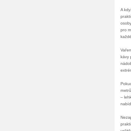
A kdy
prakt
osoby
pro m
každé
Vařen
kávy 
nádob
extré
Pokud
metrů
– leh
nabíd
Nezap
prakt
určit