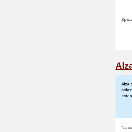
Zprá
Alz
Alza.
oblas
noteb
Na se