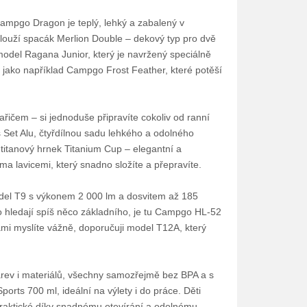
Campgo Dragon je teplý, lehký a zabalený v
louží spacák Merlion Double – dekový typ pro dvě
model Ragana Junior, který je navržený speciálně
 jako například Campgo Frost Feather, které potěší
ičem – si jednoduše připravíte cokoliv od ranní
 Set Alu, čtyřdílnou sadu lehkého a odolného
titanový hrnek Titanium Cup – elegantní a
ma lavicemi, který snadno složíte a přepravíte.
odel T9 s výkonem 2 000 lm a dosvitem až 185
do hledají spíš něco základního, je tu Campgo HL-52
vami myslíte vážně, doporučuji model T12A, který
arev i materiálů, všechny samozřejmě bez BPA a s
ts 700 ml, ideální na výlety i do práce. Děti
i praktické díky snadnému otevírání a odolnému