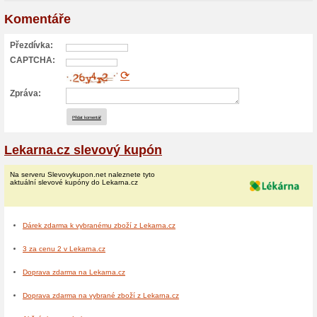
peněženku. S Alpro produkty
mandlový nápoj, navíc ušetř
miluje zdravé mlsání, nebo i
slevou skvělou volbou. Všec
dárkem pro všechny, kteří se
Péče o pokožku: Darujte k
Zima je náročné období nejen
pokožku. Lékárna.cz připravi