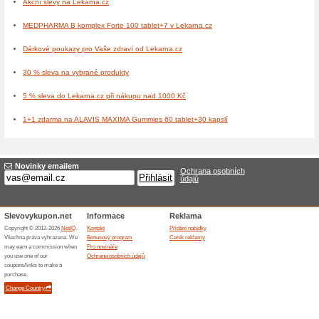
kosmetiku od značek jako L
Roche-Posay poskytuje slev
ideální pro citlivou a probl
někoho, kdo miluje kosmetik
sázka na jistotu - sleva 20
nabízí speciální akci 3 za ce
kvalitní péči o pokožku pro 
Doplňky stravy a vitamíny
Zima je obdobím, kdy naše t