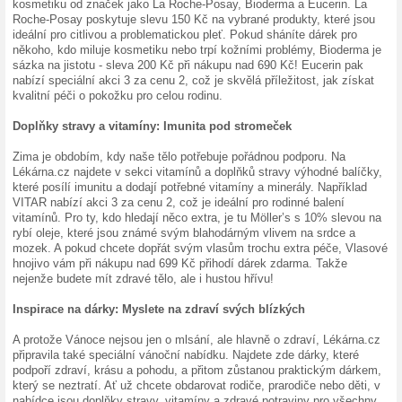
nad 250 Kč! Takže si klidně
doplňků bez starostí o pošto
můžete přihodit do košíku 
obdarovat!