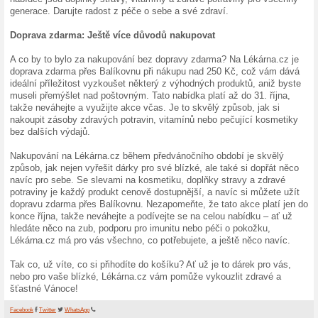
Zdravé potraviny: Pro rados
První zastávka? Sekce zdra
na zub, ale zároveň zdravéh
produkty jako jsou Allnature,
dopravu zdarma při objedná
produkty potěší každého, kdo