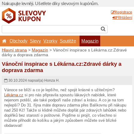
Nakupujte levněji. Ušetřet
Obchody
Slevy
Vzor
Hlavní strana
>
Magazín
> 