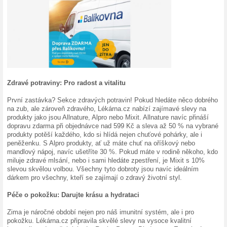
dárky a doprava zdarma
Vánoční inspirace s
doprava zdarma
30.10.2024 napsal(a) Honz
Vánoce se blíží a co je lepš
Lékárna.cz
si pro nás připra
nejenom potěší, ale také pod
nejlepší? Do 31. října máte