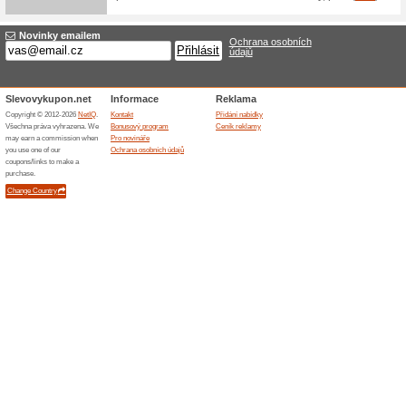
Řazení:
Elektro a počítače 
Soutěž
Imore.cz
100% fu
Soutěže o
sociální s