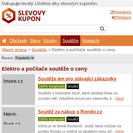
Nakupujte levněji. Ušetřet
Obchody
Slevy
Vzor
Hlavní strana
>
Soutěže
> E