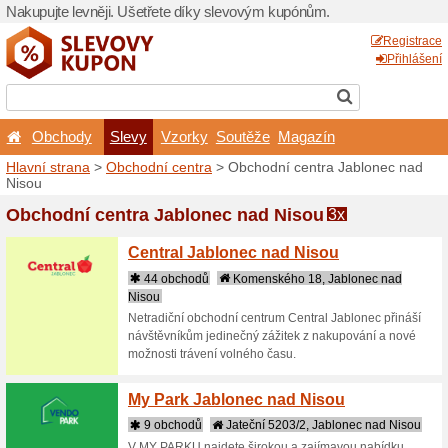
Nakupujte levněji. Ušetřet
Obchody
Slevy
Vz
Hlavní strana
>
Obchodní c