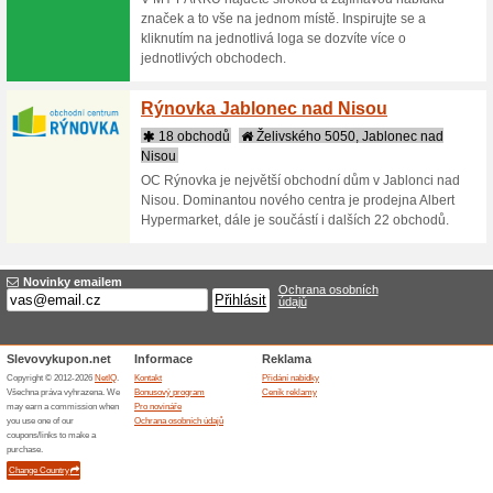
Nisou
Obchodní centra Ja
Centra
44 ob
Nisou
Netradičn
návštěvn
možnosti 