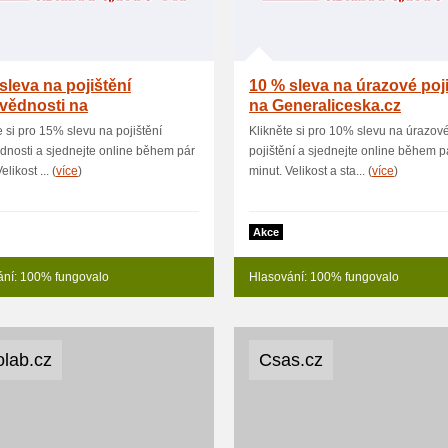
sleva na pojištění
10 % sleva na úrazové poji
vědnosti na
na Generaliceska.cz
aliceska.cz
e si pro 15% slevu na pojištění
Klikněte si pro 10% slevu na úrazov
nosti a sjednejte online během pár
pojištění a sjednejte online během p
elikost ... (
více
)
minut. Velikost a sta... (
více
)
Akce
ání: 100% fungovalo
Hlasování: 100% fungovalo
olab.cz
Csas.cz