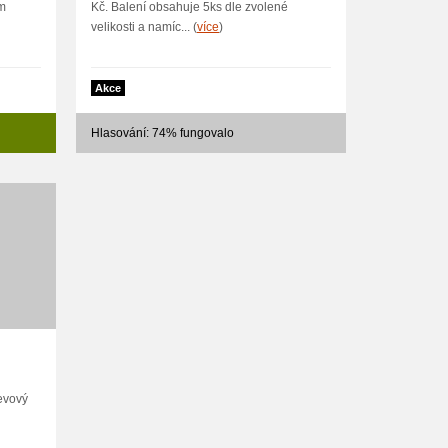
im
Kč. Balení obsahuje 5ks dle zvolené
velikosti a namíc... (
více
)
Akce
Hlasování: 74% fungovalo
evový