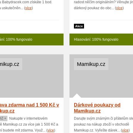
u Babydracek.com získáte 1 bod.
radost něčím originálním? Věnujte j
 uskutečněn... (
více
)
dárkový poukaz do obc... (
více
)
Akce
ání: 100% fungovalo
Hlasování: 100% fungovalo
ikup.cz
Mamikup.cz
ava zdarma nad 1 500 Kč v
Dárkové poukazy od
kup.cz
Mamikup.cz
Kč +
Nakupte v internetovém
Darujte svým známým či přátelům sl
 Mamikup.cz za více jak 1 500 Kč a
poukaz na nákup zboží v obchodě
í budete mít zdarma. Využ... (
více
)
Mamikup.cz. Vyřešte dárek... (
více
)