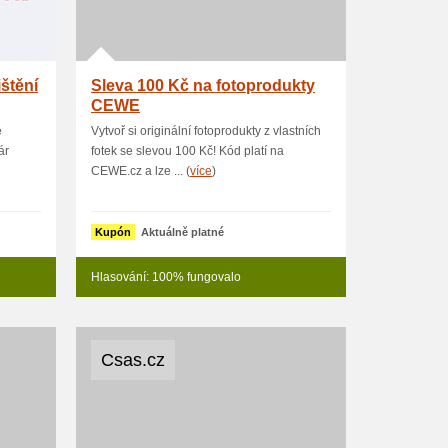
štění
Sleva 100 Kč na fotoprodukty
CEWE
é
Vytvoř si originální fotoprodukty z vlastních
ár
fotek se slevou 100 Kč! Kód platí na
CEWE.cz a lze ... (
více
)
Kupón
Aktuálně platné
Hlasování: 100% fungovalo
Csas.cz