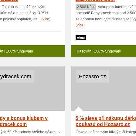
 Fotolab.cz umožňuje svým
2 500 Kč +
Nakupte v internetové
íkům nákup na splátky. RPSN
obchodě Babydracek.com nad 2 500
 pojistný poplatek, kte... (
více
)
za dopravu nebudete muset platit. Vy.
(
více
)
Akce
ání: 100% fungovalo
Hlasování: 100% fungovalo
ydracek.com
Hozasro.cz
dy s bonus klubem v
5 % sleva při nákupu dár
dracek.com
poukazu od Hozasro.cz
dých 50 Kč hodnoty Vašeho nákupu v
Chcete udělat svým blízkým či kole