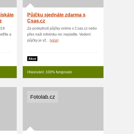
získáte
Půjčku sjednáte zdarma s
z
Csas.cz
019
Za poskytnutí půjčky online v Csas.cz nebo
etříte a
přes naši infolinku nic neplatíte. Vedení
půjčky je vž... (
více
)
Akce
Hlasování: 100% fungovalo
Fotolab.cz