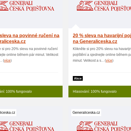
sleva na povinné ručení na
20 % sleva na havarijní poj
aliceska.cz
na Generaliceska.cz
e si pro 20% slevu na povinné ručení
Klikněte si pro 20% slevu na havarijn
ejte online během pár minut. Velikost
pojištění a sjednejte online během p
.. (
více
)
minut. Velikost a s... (
více
)
Akce
ání: 100% fungovalo
Hlasování: 100% fungovalo
iceska.cz
Generaliceska.cz