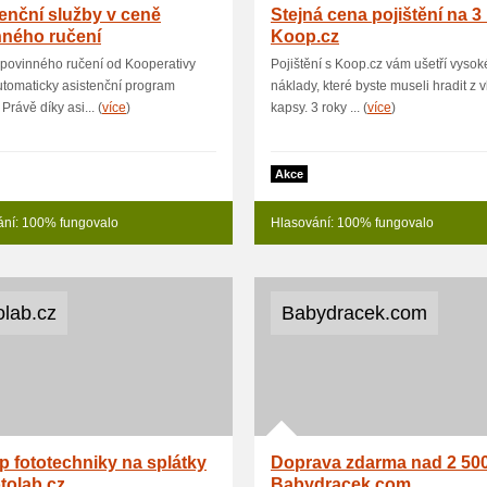
enční služby v ceně
Stejná cena pojištění na 3
nného ručení
Koop.cz
povinného ručení od Kooperativy
Pojištění s Koop.cz vám ušetří vysok
tomaticky asistenční program
náklady, které byste museli hradit z v
Právě díky asi... (
více
)
kapsy. 3 roky ... (
více
)
Akce
ání: 100% fungovalo
Hlasování: 100% fungovalo
olab.cz
Babydracek.com
 fototechniky na splátky
Doprava zdarma nad 2 500
tolab.cz
Babydracek.com