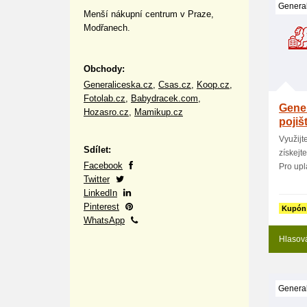
General
Menší nákupní centrum v Praze,
Modřanech.
Obchody:
Generaliceska.cz
,
Csas.cz
,
Koop.cz
,
Fotolab.cz
,
Babydracek.com
,
Gener
Hozasro.cz
,
Mamikup.cz
pojiš
Využijt
Sdílet:
získejt
Facebook
Pro upla
Twitter
LinkedIn
Pinterest
Kupón
WhatsApp
Hlasov
General