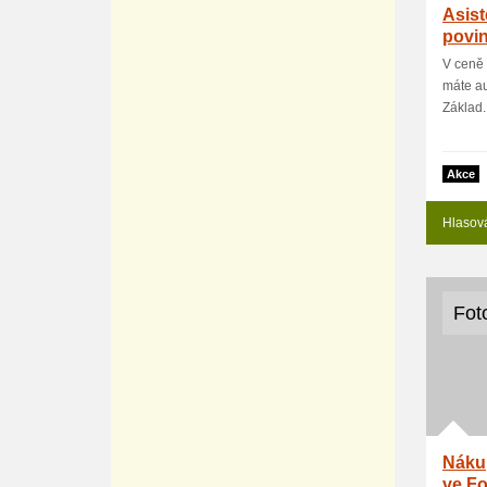
Asist
povi
V ceně 
máte au
Základ. 
Akce
Hlasov
Fot
Nákup
ve Fo