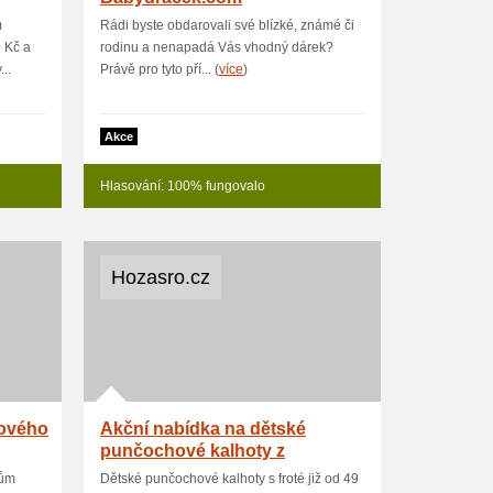
m
Rádi byste obdarovali své blízké, známé či
 Kč a
rodinu a nenapadá Vás vhodný dárek?
..
Právě pro tyto pří... (
více
)
Akce
Hlasování: 100% fungovalo
Hozasro.cz
kového
Akční nabídka na dětské
punčochové kalhoty z
Hozasro.cz
gům
Dětské punčochové kalhoty s froté již od 49