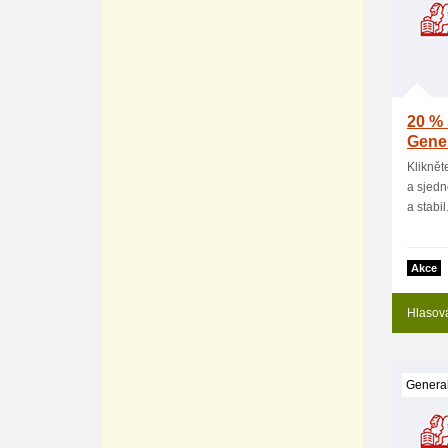
20 % 
Gener
Kliknět
a sjedn
a stabil.
Akce
Hlasov
General