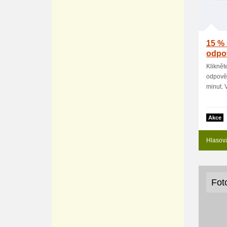
15 % 
odpo
Gener
Kliknět
odpověd
minut. V
Akce
Hlasov
Fot