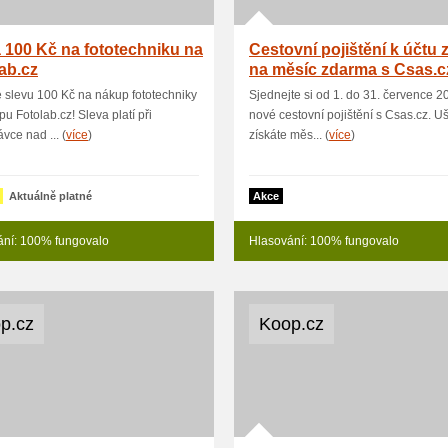
 100 Kč na fototechniku na
Cestovní pojištění k účtu 
ab.cz
na měsíc zdarma s Csas.c
e slevu 100 Kč na nákup fototechniky
Sjednejte si od 1. do 31. července 2
pu Fotolab.cz! Sleva platí při
nové cestovní pojištění s Csas.cz. Uš
vce nad ... (
více
)
získáte měs... (
více
)
Aktuálně platné
Akce
ání: 100% fungovalo
Hlasování: 100% fungovalo
p.cz
Koop.cz