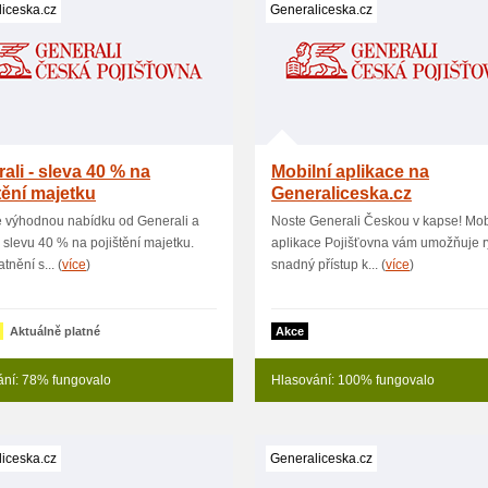
iceska.cz
Generaliceska.cz
ali - sleva 40 % na
Mobilní aplikace na
tění majetku
Generaliceska.cz
e výhodnou nabídku od Generali a
Noste Generali Českou v kapse! Mob
e slevu 40 % na pojištění majetku.
aplikace Pojišťovna vám umožňuje r
tnění s... (
více
)
snadný přístup k... (
více
)
Aktuálně platné
Akce
ání: 78% fungovalo
Hlasování: 100% fungovalo
iceska.cz
Generaliceska.cz