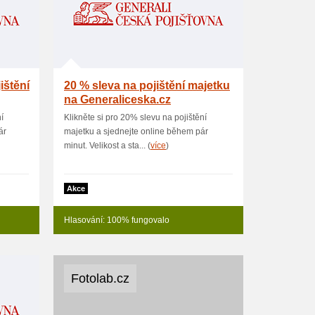
ištění
20 % sleva na pojištění majetku
na Generaliceska.cz
í
Klikněte si pro 20% slevu na pojištění
ár
majetku a sjednejte online během pár
minut. Velikost a sta... (
více
)
Akce
Hlasování: 100% fungovalo
Fotolab.cz