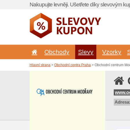
Nakupujte levněji. Ušetřete díky slevovým k
Obchody
Slevy
Vzorky
Hlavní strana
>
Obchodní centra Praha
> Obchodní centrum Mod
www.o
Adresa: