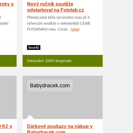
 roky s
Nový ročník soutěže
odstartoval na Fotolab.cz
é
Předali jsme klíče od nového vozu již 4
lastní
výhercům soutěže o nekrásnější CEWE
FOTOKNIHU roku. Chcet... (
více
)
Soutěž
Hlasování: 100% fungovalo
Babydracek.com
 Kč v
Dárkové poukazy na nákup v
Babydracek.com