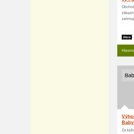
Obchod
zákazn
zahrnuje
Akce
Hlasov
Bab
Výho
Baby
Za kaž