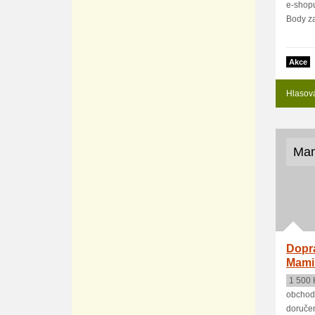
e-shop
Body za
Akce
Hlasov
Mam
Dopr
Mami
1 500 
obchodě
doručen