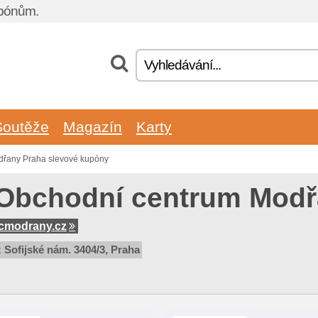
upónům.
Soutěže
Magazín
Karty
řany Praha slevové kupóny
Obchodní centrum Modř
cmodrany.cz
 Sofijské nám. 3404/3, Praha