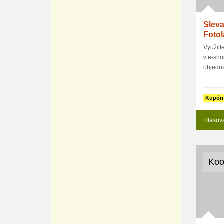
Sleva
Fotol
Využijt
v e-sho
objedná
Kupón
Hlasov
Koo