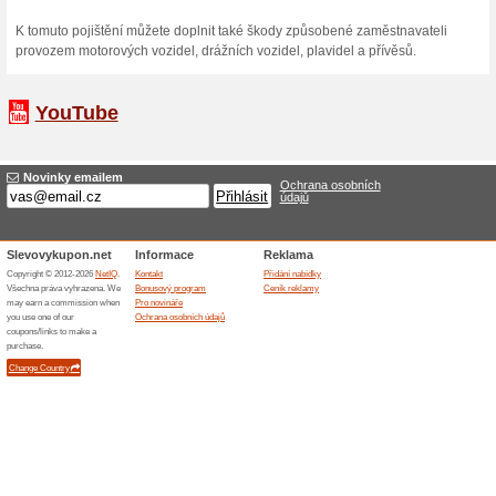
Skončené nabídky... (14x)
Více o Generalice
Nakupování na Generalices
Předmět podnikání České po
představovat. Co pro Vás a
jsou on-line služby. Tedy poj