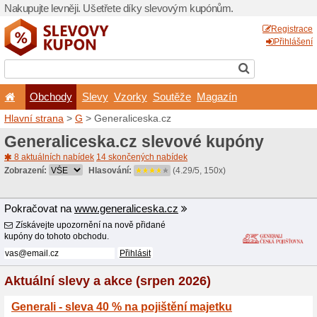
Nakupujte levněji. Ušetřet
Obchody
Slevy
Vz
Hlavní strana
>
G
> Genera