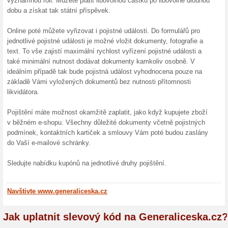
minut. Velikost a stabilita po
schopni za všech okolností d
až se něco semele.
15 % sleva na pojišt
Generaliceska.cz
100% fungovalo
Akce
Klikněte si pro 15% slevu na 