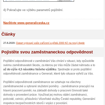
až se něco semele.
Mobilní aplikace na G
100% fungovalo
Akce
Noste Generali Českou v kaps
rychlý a snadný přístup k naš
budete potřebovat. Mobilní a