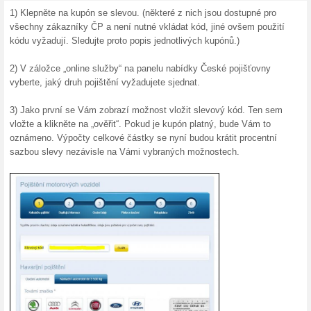
pár minut. Velikost a stabilit
schopni za všech okolností d
až se něco semele.
10 % sleva na úrazové
100% fungovalo
Akce
Klikněte si pro 10% slevu na 
minut. Velikost a stabilita po
schopni za všech okolností d