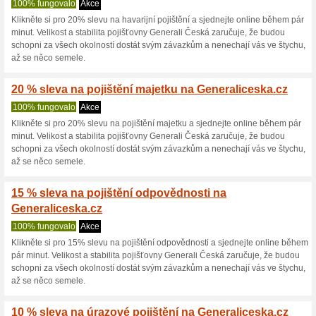
Aktuální slevy a akc
Generali - sleva 40 %
78% fungovalo
Kupón
Využijte výhodnou nabídku od 
majetku. Pro uplatnění slevy s
sleva bude zohledněna v cen
ideální příležitost, jak zajist