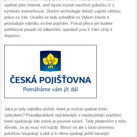
20 % sleva na povinn
100% fungovalo
Akce
Klikněte si pro 20% slevu na 
minut. Velikost a stabilita po
schopni za všech okolností d
až se něco semele.
20 % sleva na havarij