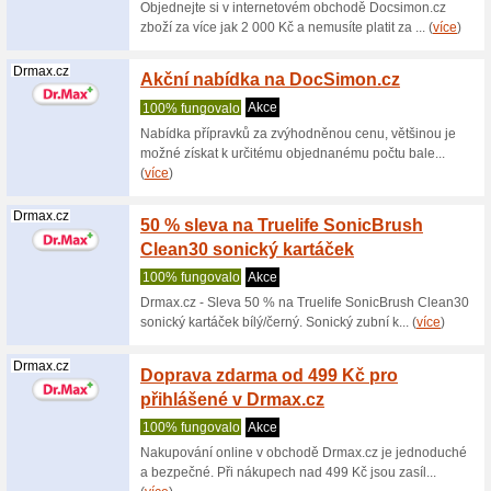
100% fu
Získejte 
má pro vá
Itesco.cz
Dárkov
100% fu
Vyřešte n
vteřin be