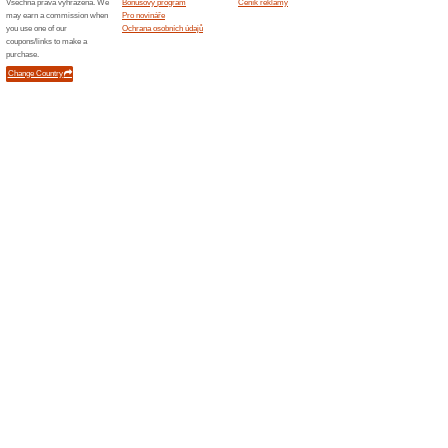
100% fu
Díky regi
Dr.Max zí
Drmax.cz
Indivi
Drmax
100% fu
Díky regi