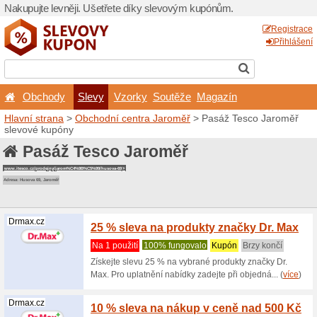
Nakupujte levněji. Ušetřet
Obchody
Slevy
Vz
Hlavní strana
>
Obchodní c