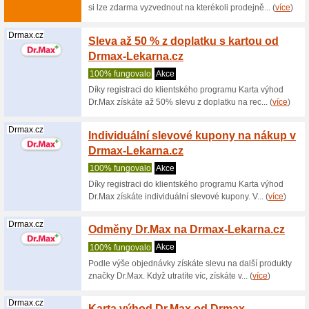
(
více
)
Drmax.cz
10 % s
Kč z D
100% fu
Slevový 
než 1200 
(
více
)