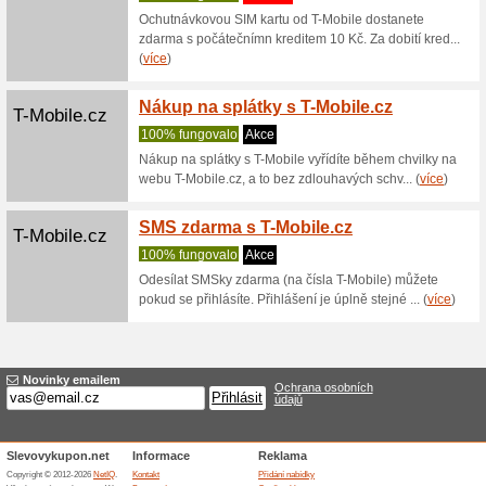
Donpealo.cz
Možný 
shope
100% fu
Zboží ob
si lze zd
Drmax.cz
Sleva 
Drmax