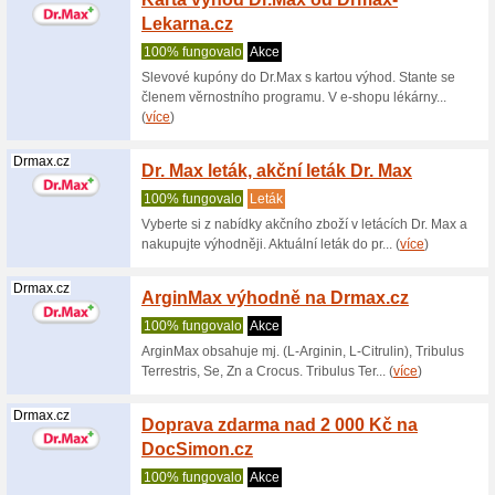
Drmax.cz
10 % s
Max
100% fu
Získejte 
minimální
Itesco.cz
Clubca