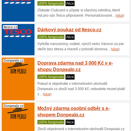
Získejte 
Max. Pro 
Drmax.cz
10 % s
z Drma
33% fun
Slevový 
než 500 K