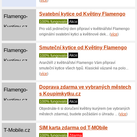
Donpealo.cz
Doprav
shopu
100% fu
Pokud si
Donpealo.
z... (
více
)