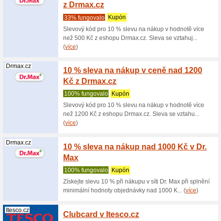
slevové kupóny
Pasáž Tesco 
www.itesco.cz/prodejny/jarom%C4%9B%C5%99/husova-69
Adresa: Husova 69, Jaroměř
Drmax.cz
25 % s
Na 1 použ