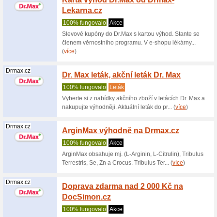
Drmax.cz
10 % s
Max
100% fu
Získejte 
minimální
Itesco.cz
Clubca