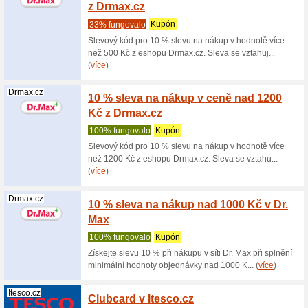
slevové kupóny
Pasáž Tesco 
www.itesco.cz/prodejny/rakovn%C3%ADk/lu%C5%BEensk%C
Adresa: Luženská 2725, Rakovník
Drmax.cz
25 % s
Na 1 použ