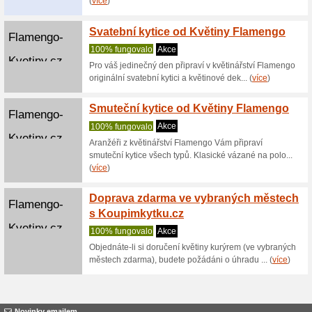
Donpealo.cz
Doprav
shopu
100% fu
Pokud si
Donpealo.
z... (
více
)