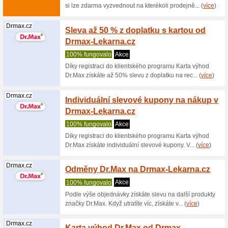
(
více
)
Drmax.cz
10 % s
Kč z D
100% fu
Slevový 
než 1200 
(
více
)