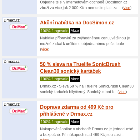
100% fu
Získejte 
má pro vá
Itesco.cz
Dárkov
100% fu
Vyřešte n
vteřin be