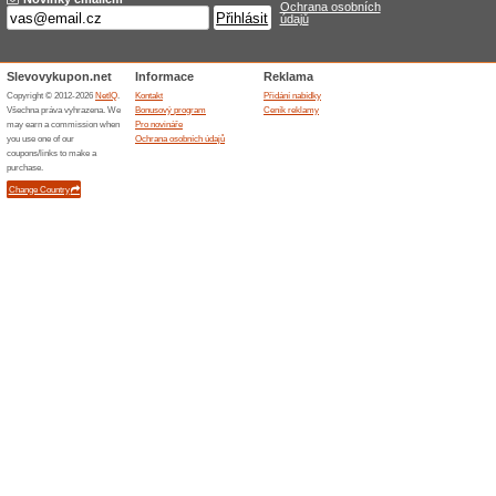
Donpealo.cz
Možný 
shope
100% fu
Zboží ob
si lze zd
Drmax.cz
Sleva 
Drmax