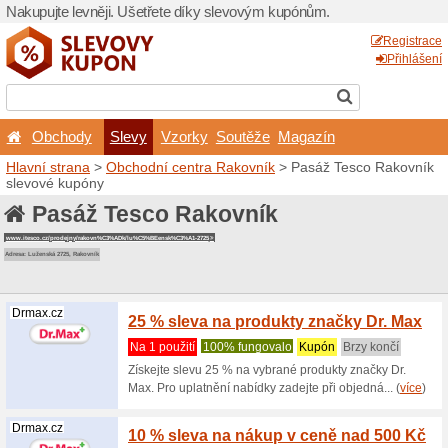
Nakupujte levněji. Ušetřet
Obchody
Slevy
Vz
Hlavní strana
>
Obchodní c