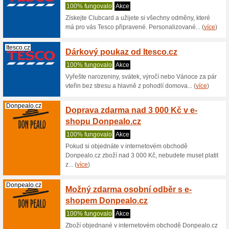
Získejte 
Max. Pro 
Drmax.cz
10 % s
z Drma
33% fun
Slevový 
než 500 K