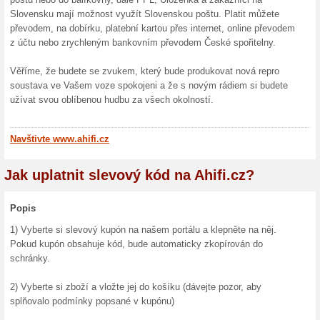
Skončené nabídky... (15x)
Více o Ahifi.cz
Nakupování na Ahifi.cz...
Ahifi.cz je obchod, který po
užívá svou oblíbenou hudbu