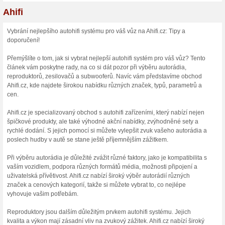
Vybírejte si skvělé produkty 
adaptéry na volant, redukčn
autorádia, tlumení, odhlučně
podložky pod reproduktory, 
montážní materiál, kabely pr
vůně do auta, autodoplňky /