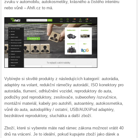
Aktuální slevy a akc
Možnost vrácení zbož
100% fungovalo
Akce
40 dnů na vrácení Kupujete zb
nelíbilo nebo nepasovalo? Obj
nebo nejde použít? U nás může
převzetí. Vrátit zboží lze be