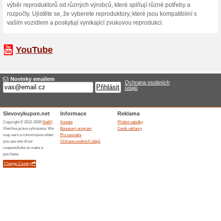
bezdrátové reproduktory, slu
Zboží, které si vyberete má
dnů na vrácení. Je to ideáln
netrefíte se přesně do vkusu
Pro představu doporučujeme 
v Brně. Pro pohodlný výběr
je připraven nejpřehlednější