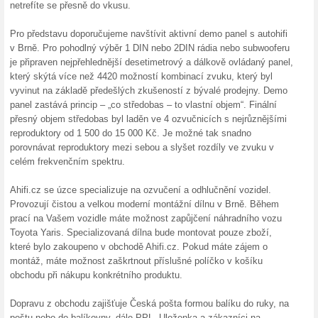
budeme rádi, je to pro nás zp
Doprava zdarma na Ah
100% fungovalo
Akce
Naplňte svůj nákupní košík v 
Kč a za dopravu nebudete mus
dopravu v obchodě Ahifi.cz a u