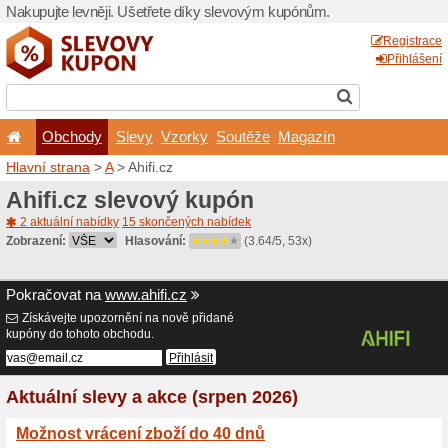
Nakupujte levněji. Ušetřet
Obchody
Slevy
Vz
Hlavní strana
>
A
> Ahifi.cz