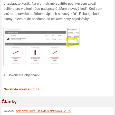
zvuku v automobilu, autokos
nebo vůně – Ahifi.cz to má.