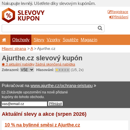
Nakupujte levněji. Ušetřet
Obchody
Slevy
Vz
Hlavní strana
>
A
> Ajurthe.