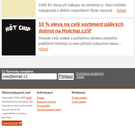
Doprava zdarma nad 1
100% fungovalo
Akce
Pokud objednané zboží v inte
000 Kč, za dopravu nebudete m
dopravy přes e-shop a nakupt
Jen 89 Kč za Ajurvéd