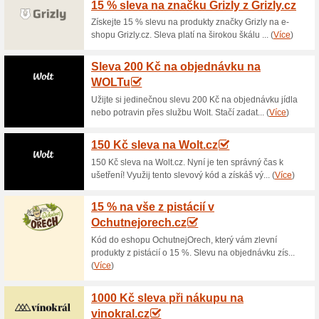
Aktuální slevy a akc
10 % na bylinné směsi
100% fungovalo
Kupón
Se slevou ve výši 10% nakoupí
nabídky. Vložte do kolonky v
objednávku dostanete slevu. 
internetovém obchodě.