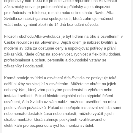
150 Kč
Jabkol
Chcete s
Jabkolevn
(
Více
)
10 % S
Tvrzen