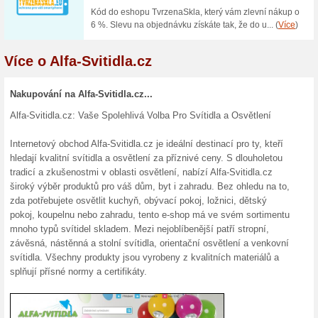
Dárkové poukazy od Al
100% fungovalo
Akce
Potěšte své blízké originálním
nebo Vánoce za pár vteřin bez
dárkovou poukázku od Alfa-Svi
mu líbí.
Skončené nabídky... (8x)