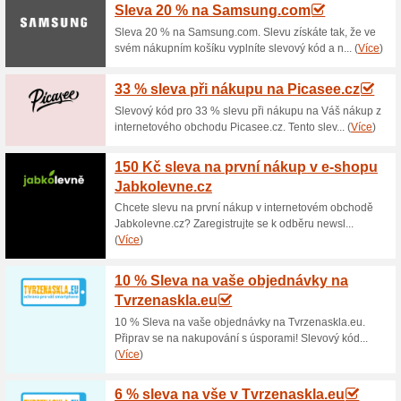
Aktuální slevy a akc
Doprava zdarma na Alf
100% fungovalo
Akce
Objednejte si v internetovém o
a nemusíte platit za dopravu.
a nakupte výhodně ještě dnes