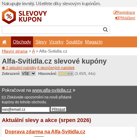
Nakupujte levněji. Ušetřet
Obchody
Slevy
Vz
Hlavní strana
>
A
> Alfa-Svit