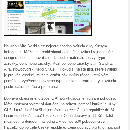
Podobné slevy a ak
250 Kč
Zaregistr
Swappie.
Z... (
Více
)