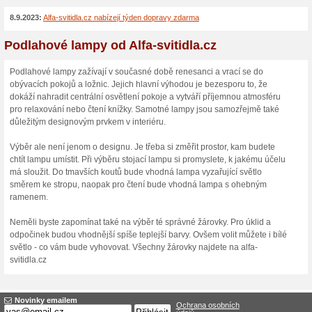
zda potřebujete osvětlit kuc
pokoj, koupelnu nebo zahra
mnoho typů svítidel skladem.
závěsná, nástěnná a stolní s
svítidla. Všechny produkty j
splňují přísné normy a certif