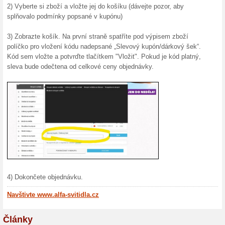
Nakupování na Alfa-Svitidla
Alfa-Svitidla.cz: Vaše Spole
Internetový obchod Alfa-Svitid
hledají kvalitní svítidla a o
tradicí a zkušenostmi v oblas
široký výběr produktů pro vá