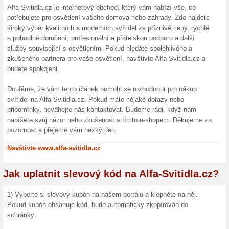
10 % Sle
Připrav s
(
Více
)
6 % sl
Kód do e
6 %. Slev
Více o Alfa-Svitidl