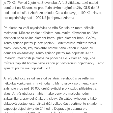
Sleva
Sleva 20
svém náku
33 % s
Slevový 
interneto