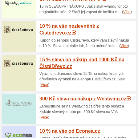
Aktuální slevy a akc
Doprava zdarma na vy
100% fungovalo
Akce
Vybrané zboží na Alfin-Tradin
Maxima 190 Synergic 230 svář
Microprocesorem řízený svář
Synergic 230 V Telwin, 20-170