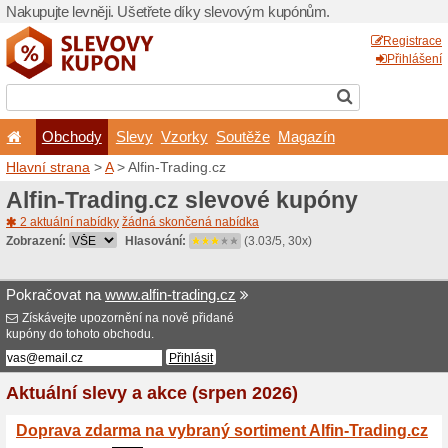
Nakupujte levněji. Ušetřet
Obchody
Slevy
Vz
Hlavní strana
>
A
> Alfin-Tr