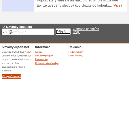
drátem, i pro sváření s plyne
nastavení, Ideální svářečka p
Made in Italy.
Mnoho výhod s registr
100% fungovalo
Akce
Registrací v našem e-shopu zí
bonusové body, které můžete u
nákup se Vám budou do vašeho