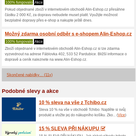
Alin-Eshop.cz 
2 aktuální nabídky
11 skonče
Zobrazení:
Hlasován
Pokračovat na
www.alin-e
Získávejte upozornění na no
kupóny do tohoto obchodu.
Př