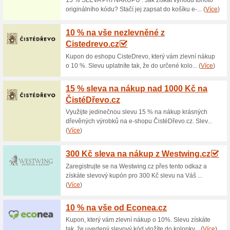
Aktuální slevy a akc
Doprava zdarma nad 2
100% fungovalo
Akce
Pokud objednané zboží v int
částku 2 000 Kč, za dopravu n
bezplatné dopravy přes e-sho