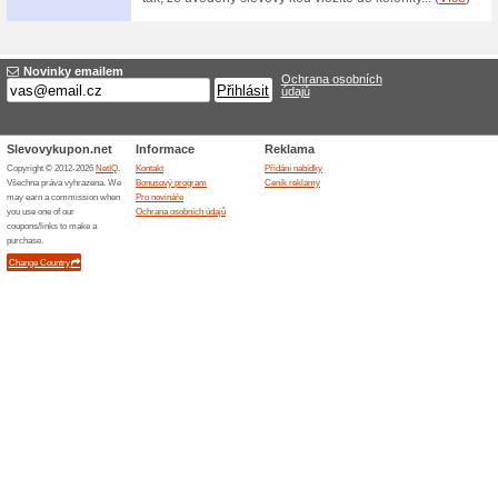
Možný zdarma osobní
100% fungovalo
Akce
Zboží objednané v internetov
vyzvednout na adrese Fáblovk
dopravě a ceník naleznete na
Skončené nabídky... (11x)