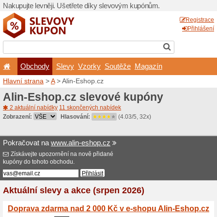
Nakupujte levněji. Ušetřet
Obchody
Slevy
Vz
Hlavní strana
>
A
> Alin-Es