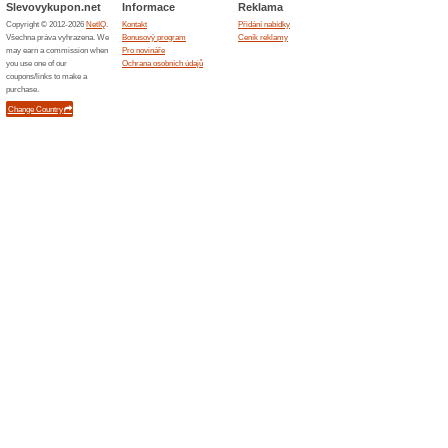
Podobné slevy a ak
15 % s
Získejte 
shopu Griz
Sleva 
WOLT