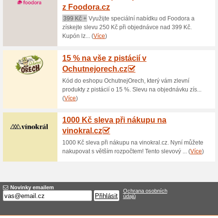
Aktuální slevy a akc
100 Kč sleva na náku
83% fungovalo
Akce
Využijte v e-shopou Alkohol4y
Kč. Přihlaste se k odběru new
žádná sleva už vám neunikne.