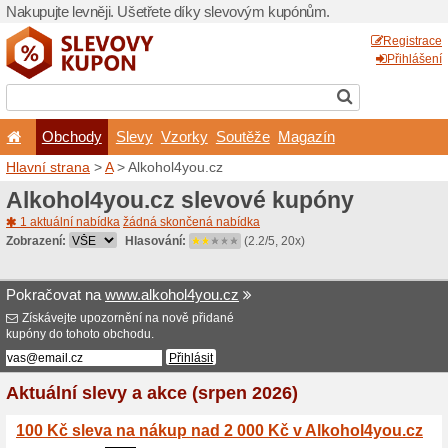
Nakupujte levněji. Ušetřet
Obchody
Slevy
Vz
Hlavní strana
>
A
> Alkohol