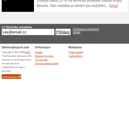
využívá pro redukci vrásek na 
6. 2019.
Francouzská kosmetik
66% fungovalo
Akce
Altos-Klinika.cz nabízí luxusní
základem (a tajemstvím úspěch
Revoluční produkty, které nej
vyživující schopnosti..