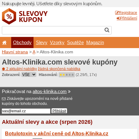
Nakupujte levněji. Ušetřet
Obchody
Slevy
Vz
Hlavní strana
>
A
> Altos-Kl