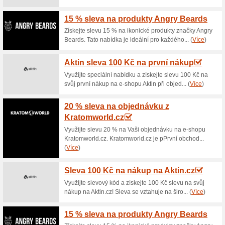
Aktuální slevy a akc
Botulotoxin v akční c
77% fungovalo
Akce
Super Last Minute! OMLAZEN
akční cenu 2 190 Kč namísto 
injekční aplikací botulotoxinu 
medicíny k nejoblíbenějším 