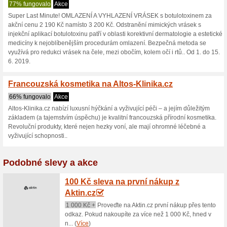
Altos-Klinika.
2 aktuální nabídky
žádná sko
Zobrazení:
Hlasován
Pokračovat na
altos-klini
Získávejte upozornění na no
kupóny do tohoto obchodu.
Př