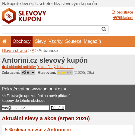
Nakupujte levněji. Ušetřet
Obchody
Slevy
Vz
Hlavní strana
>
A
> Antorini