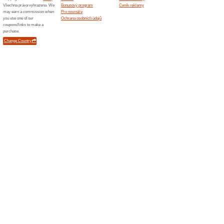
Darujte dárkový poukaz na ná
dárkový poukaz personalizova
společnosti. Dárkový poukaz 
ANTORINI.
Doprava zdarma na An
100% fungovalo
Akce
U všech objednávek v interne