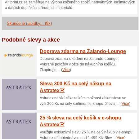
Aktuální slevy a akc
5 % sleva na vše z Ant
100% fungovalo
Kupón
Kód, který vám zlevní nákup o
unikátní slevový kód do pole 
e-shopu naleznete mnoho slev