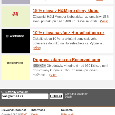
Dárkové balení zdarm
100% fungovalo
Akce
Vámi objednané zboží Vám dod
krabičce. Výrobky atypickýc
balení. Konkrétní informaci o 
Dárkové poukazy na A
100% fungovalo
Akce