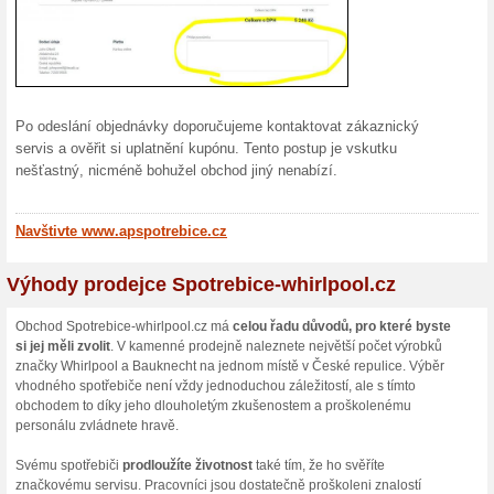
Sleva 20
svém náku
33 % s
Slevový 
interneto
150 Kč