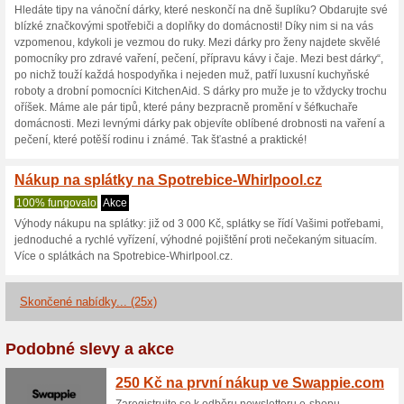
Aktuální slevy a akc
100 Kč na Spotrebice
100% fungovalo
Kupón
Široký výběr elektroniky a to
shopu Spotrebice-Whirlpool.c
a na objednávku dostanete sl
internetovém obchodě Spotreb