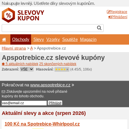
Nakupujte levněji. Ušetřet
Obchody
Slevy
Vz
Hlavní strana
>
A
> Apspotr