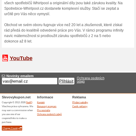
Jabkol
Chcete s
Jabkolevn
(
Více
)
10 % S
Tvrzen
10 % Sle
Připrav s