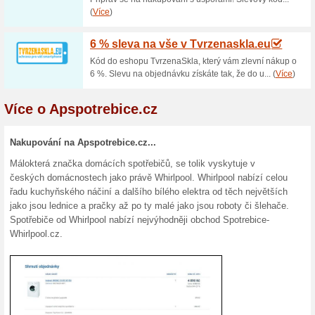
Whirlpool.cz
100% fungovalo
Akce
Nakupte, jak už sám název e-
Whirlpool na webu spotrebice-
dopravu vybraného zboží až 
Vánoční dárky na Spo
100% fungovalo
Akce