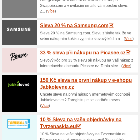
Akční nabídka na zbo
100% fungovalo
Akce
Výhody nákupu na splátky - již
jednoduché a rychlé vyřízení,
Více o splátkách na Spotrebic
Doprava zdarma na vy