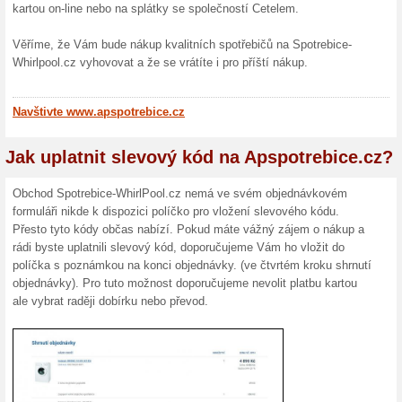
Podobné slevy a ak
250 Kč
Zaregistr
Swappie.
Z... (
Více
)
Sleva