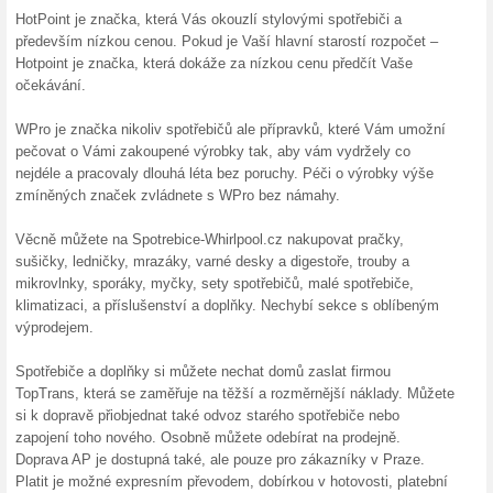
Nákup na splátky na 
100% fungovalo
Akce
Výhody nákupu na splátky: již 
jednoduché a rychlé vyřízení,
Více o splátkách na Spotrebic
Skončené nabídky... (25x)