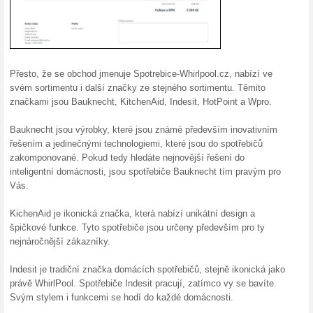
Hledáte tipy na vánoční dárky
blízké značkovými spotřebiči 
vzpomenou, kdykoli je vezmou
pomocníky pro zdravé vaření, p
po nichž touží každá hospody
roboty a drobní pomocníci Kit
oříšek. Máme ale pár tipů, kt
domácnosti. Mezi levnými dárk
pečení, které potěší rodinu i 