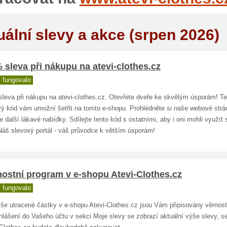
uální slevy a akce (srpen 2026)
 sleva při nákupu na atevi-clothes.cz
 fungovalo
sleva při nákupu na atevi-clothes.cz. Otevřete dveře ke skvělým úsporám! Te
vý kód vám umožní šetřit na tomto e-shopu. Prohlédněte si naše webové strá
e další lákavé nabídky. Sdílejte tento kód s ostatními, aby i oni mohli využít
Náš slevový portál - váš průvodce k větším úsporám!
ostní program v e-shopu Atevi-Clothes.cz
 fungovalo
ýše utracené částky v e-shopu Atevi-Clothes.cz jsou Vám připisovány věrnost
hlášení do Vašeho účtu v sekci Moje slevy se zobrazí aktuální výše slevy, se