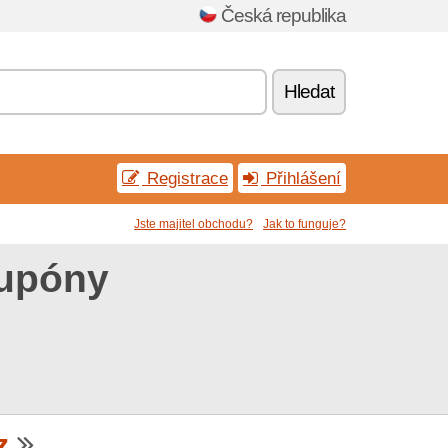
Česká republika
Hledat
Registrace
Přihlášení
Jste majitel obchodu?
Jak to funguje?
kupóny
z