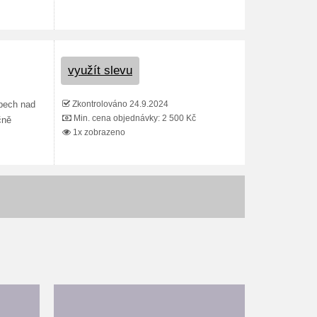
využít slevu
Zkontrolováno 24.9.2024
upech nad
Min. cena objednávky: 2 500 Kč
čně
1x zobrazeno