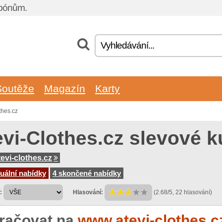
upónům.
Soutěže
Magazín
Karty
thes.cz
evi-Clothes.cz slevové 
evi-clothes.cz
uální nabídky
4 skončené nabídky
:
Hlasování:
(2.68/5, 22 hlasování)
račovat na
www.atevi-clothes.c