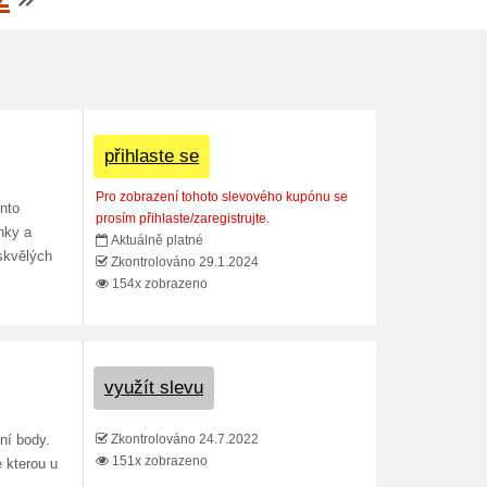
přihlaste se
Pro zobrazení tohoto slevového kupónu se
nto
prosím přihlaste/zaregistrujte.
nky a
Aktuálně platné
 skvělých
Zkontrolováno 29.1.2024
154x zobrazeno
využít slevu
Zkontrolováno 24.7.2022
ní body.
151x zobrazeno
 kterou u