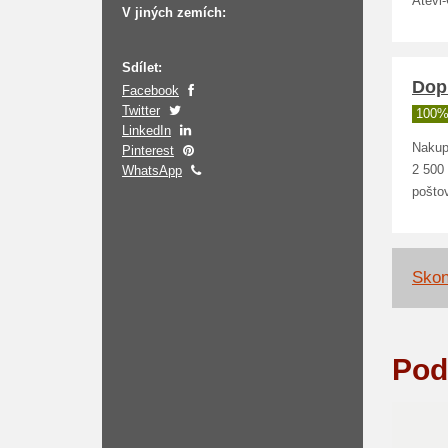
Atevi
V jiných zemích:
Sdílet:
Dopr
Facebook
Twitter
100%
LinkedIn
Nakup
Pinterest
WhatsApp
2 500
pošto
Skon
Pod