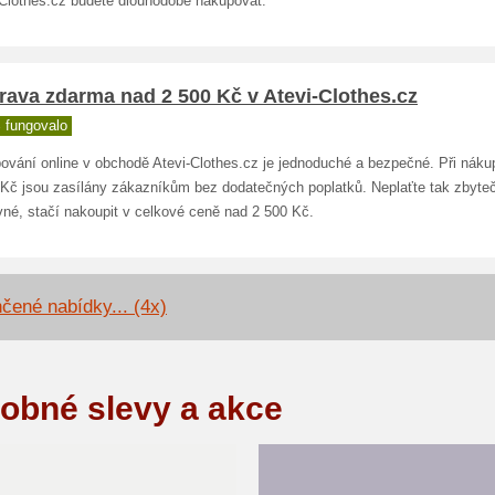
-Clothes.cz budete dlouhodobě nakupovat.
ava zdarma nad 2 500 Kč v Atevi-Clothes.cz
 fungovalo
ování online v obchodě Atevi-Clothes.cz je jednoduché a bezpečné. Při nák
 Kč jsou zasílány zákazníkům bez dodatečných poplatků. Neplaťte tak zbyte
vné, stačí nakoupit v celkové ceně nad 2 500 Kč.
čené nabídky... (4x)
obné slevy a akce