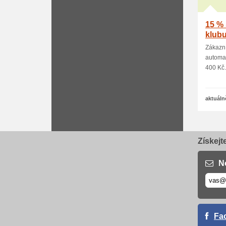
15 % 
klub
Zákazn
automat
400 Kč.
aktuáln
Získejt
N
Fa