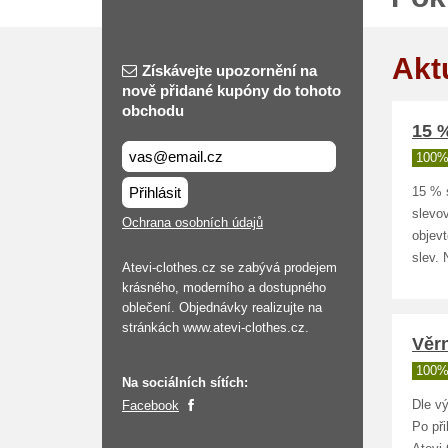
Akt
Získávejte upozornění na
nově přidané kupóny do tohoto
obchodu
15 %
100%
Přihlásit
15 % 
slevo
Ochrana osobních údajů
objevt
slev. 
Atevi-clothes.cz se zabývá prodejem
krásného, moderního a dostupného
oblečení. Objednávky realizujte na
stránkách www.atevi-clothes.cz.
Věrn
100%
Na sociálních sítích:
Facebook
Dle v
Po při