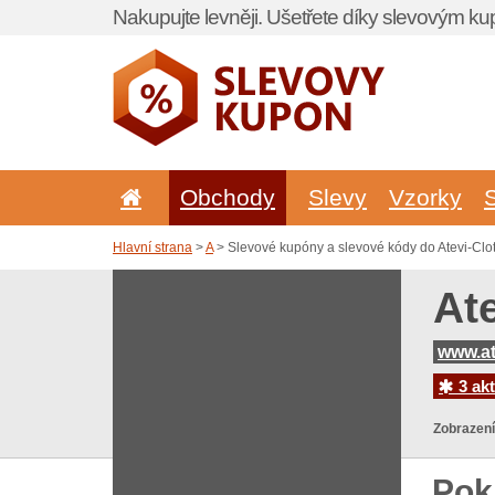
Nakupujte levněji. Ušetřete díky slevovým k
Obchody
Slevy
Vzorky
Hlavní strana
>
A
> Slevové kupóny a slevové kódy do Atevi-Clo
At
www.at
3 akt
Zobrazení
Pok