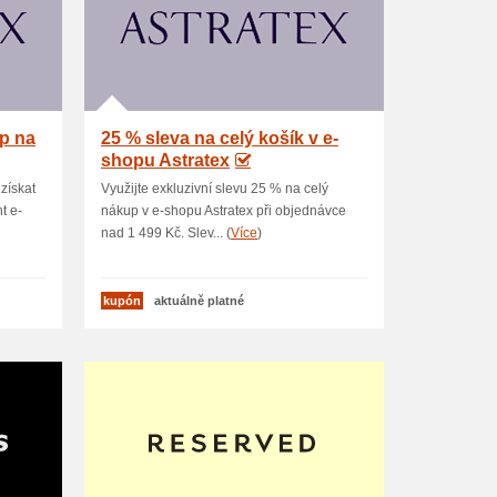
up na
25 % sleva na celý košík v e-
shopu Astratex
získat
Využijte exkluzivní slevu 25 % na celý
t e-
nákup v e-shopu Astratex při objednávce
nad 1 499 Kč. Slev... (
Více
)
kupón
aktuálně platné