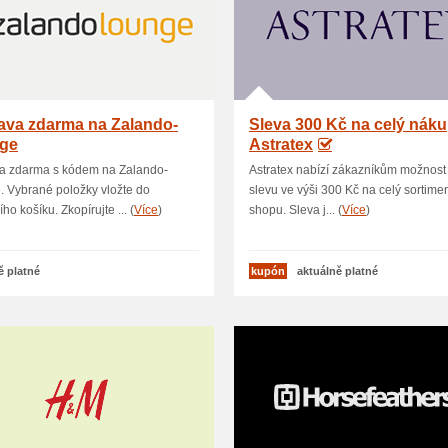
ava zdarma na Zalando-
Sleva 300 Kč na celý nák
ge
Astratex
a zdarma s kódem na Zalando-
Astratex nabízí zákazníkům možnost 
 Vybrané položky vložte do
slevu ve výši 300 Kč na celý sortimen
ho košíku. Zkopírujte ... (
Více
)
shopu. Sleva j... (
Více
)
ě platné
kupón
aktuálně platné