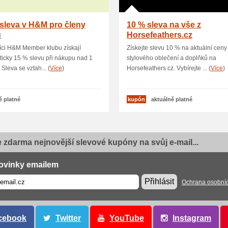
sleva v H&M pro členy
10 % sleva na vše z
u
Horsefeathers.cz
íci H&M Member klubu získají
Získejte slevu 10 % na aktuální ceny
icky 15 % slevu při nákupu nad 1
stylového oblečení a doplňků na
 Sleva se vztah... (
Více
)
Horsefeathers.cz. Vybírejte ... (
Více
)
ě platné
kupón
aktuálně platné
e zdarma nejnovější slevové kupóny na svůj e-mail...
ovinky emailem
Přihlásit
Ochrana osobní
cebook
Twitter
YouTube
Instagram