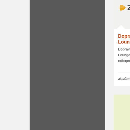
Dopr
Loun
Doprav
Lounge.
nákupní
aktuáln