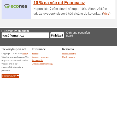
Pokládky po celé ČR
100% fungovalo
Akce
Správně provedená pokládka p
vinylovou či dřevenou podlahu
pro zachování užitných vlastn
součásti Vašeho bytu, domu, 
pokládka se zákonnou záruko
podlahové krytiny jako funkční