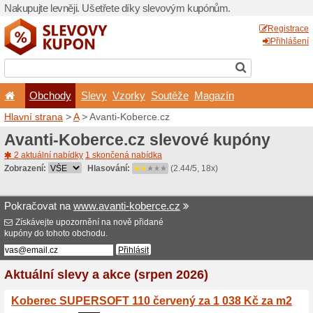
Nakupujte levněji. Ušetřet
Obchody
Slevy
Vz
Hlavní strana
>
A
> Avanti-