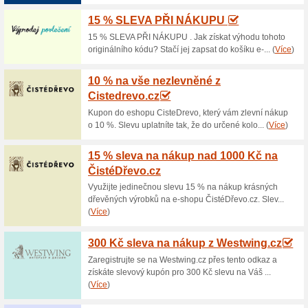
Aktuální slevy a akc
Koberec SUPERSOFT 1
100% fungovalo
Akce
Koberec Supersoft má velice a
třídě zátěže (23) se hodí spíš
nebo ložnice. Nabízí v několi