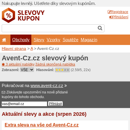
Nakupujte levněji. Ušetřet
Obchody
Slevy
Vz
Hlavní strana
>
A
> Avent-C