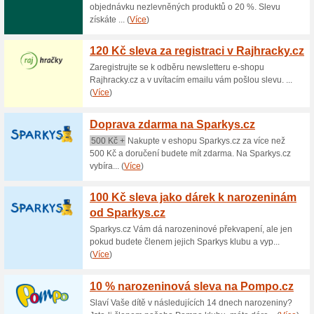
Aktuální slevy a akc
Extra sleva na vše od
73% fungovalo
Kupón
Pokud nakoupíte v interneto
slevový kód do svého nákupní
na vše. Ale pospěšte, akční na