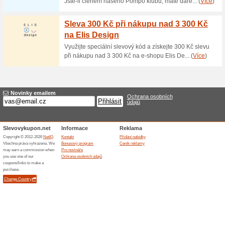
Doprava zdarma nad 
71% fungovalo
Akce
Pokud objednané zboží v int
1 999 Kč, za dopravu nebudete
dopravy přes e-shop a nakupt
Doprava zdarma nad 9
75% fungovalo
Akce