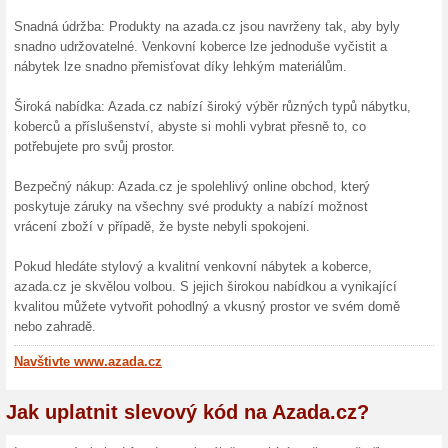
Pokud toužíte po stylovém a
bydlení nebo zahradu, nemě
azada.cz. Tento obchod nabí
renomovaných belgických výr
funkčnost a trvanlivost. Př
všechno vám azada.cz může