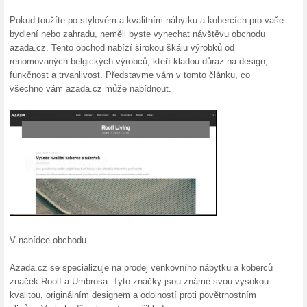
Aktuální slevy a akc
BRIGHTON Turquoise k
470 Kč
100% fungovalo
Akce
BRIGHTON Turquoise koberec v
shopu Azada.cz. Svým jemným