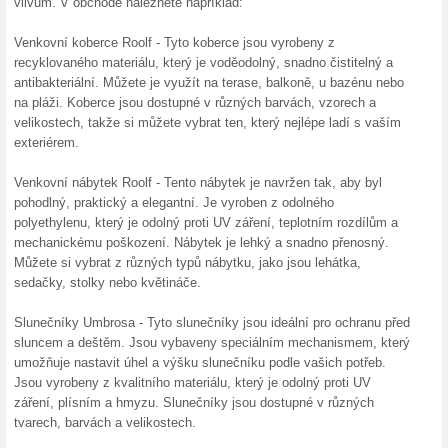
Brighton je vyroben z polypro
udržuje.
Doprava zdarma v e-
100% fungovalo
Akce
Dopravu zboží poskytuje inte
velikost zakázky vybírají dop
individuálně. Bližší informace