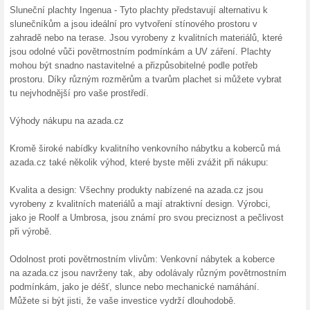
Skončené nabídky... (3x)
Více o Azada.cz
Nakupování na Azada.cz...
Azada.cz - Obchod, kde najd
pro váš domov a zahradu