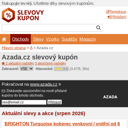
Nakupujte levněji. Ušetřet
Obchody
Slevy
Vz
Hlavní strana
>
A
> Azada.c