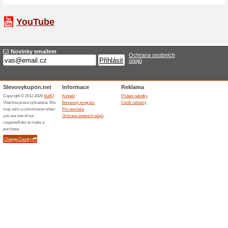
jejichž design je často oce
tyto značky jsou typické sv
nadčasovým stylem – a přes
stránkách Bakly.cz.
Široký sortiment pro kaž
Bakly.cz je doslova poklade
Nabídka e-shopu zahrnuje d