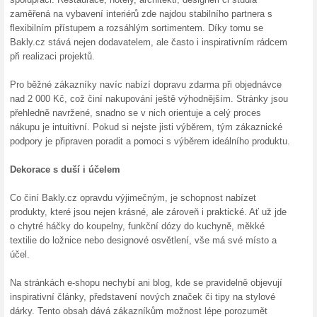
srdce zákazníků nejen po ce
profesionály z oblasti interi