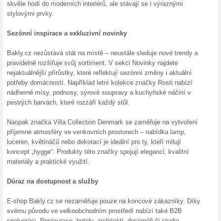
Více o Bakly.cz
Nakupování na Bakly.cz...
V dnešní uspěchané době hle
každodenním životě. Jedním
propojují naprosto harmonic
bytovými doplňky, dekorace