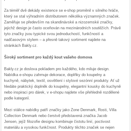
Doprava zdarma nad 2
100% fungovalo
Akce
Nakupování online v obchodě 
nákupech nad 2 000 Kč jsou 
Neplaťte tak zbytečně poštovn
Skončené nabídky... (14x)