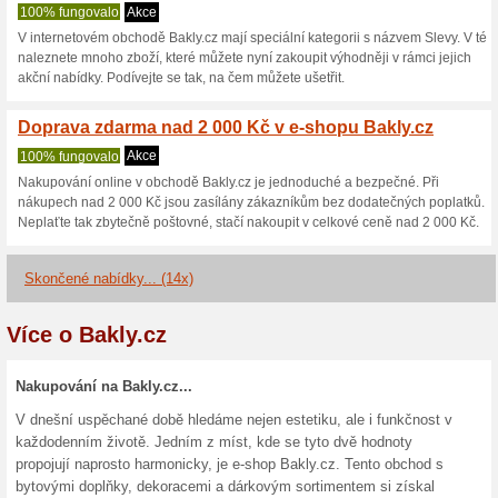
Bakly.cz slevo
2 aktuální nabídky
14 skonče
Zobrazení:
Hlasován
Pokračovat na
www.bakly
Získávejte upozornění na no
kupóny do tohoto obchodu.
Př