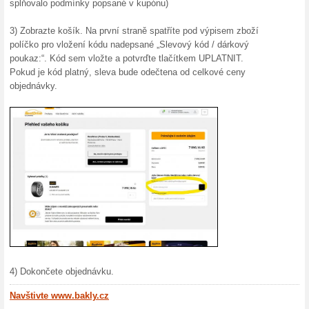
Společnost BAKLY s.r.o. vzn
samotného počátku si kladla 
ze světového designu. Tým li
vášeň pro krásné, praktické 
proměnit běžný interiér v ha
Za téměř dvě dekády existen
který se stal výhradním dis
Zaměřuje se především na 