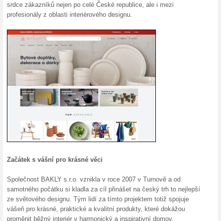
Aktuální slevy a akc
Akční slevy na Bakly.
100% fungovalo
Akce
V internetovém obchodě Bakly.
naleznete mnoho zboží, které 
akční nabídky. Podívejte se ta