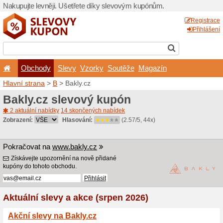
Nakupujte levněji. Ušetřet
Obchody
Slevy
Vz
Hlavní strana
>
B
> Bakly.c