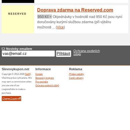
Dárkový poukaz do o
65% fungovalo
Akce
Chcete udělat svým blízkým či
dárkový poukaz do obchodu Ba
poukaz nelze vyměnit zpět za
15 % sleva na sadu p
82% fungovalo
Akce