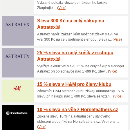
Aktuální slevy a akc
Doprava zdarma nad 
68% fungovalo
Akce
Nakupte v internetovém obch
dopravu máte zdarma. Možnost
dopravy. Přes 1 000 výdejních