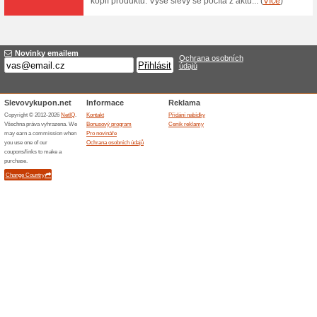
Dárkové poukazy na 
78% fungovalo
Akce
Netroufáte si na výběr dárku 
poukaz vše vyřeší za vás. V e
poukazy v různých hodnotách.
sám.