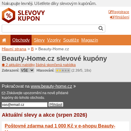
Nakupujte levněji. Ušetřet
Obchody
Slevy
Vz
Hlavní strana
>
B
> Beauty