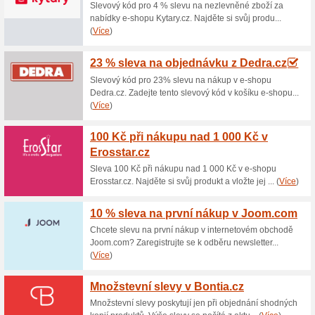
Aktuální slevy a akc
Poštovné zdarma nad
Home.cz
64% fungovalo
Akce
Objednejte si zboží v intern
000 Kč a nebudete muset plati
dopravy přes e-shop a nakupt