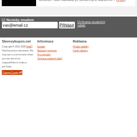
Dárkové poukázky od
67% fungovalo
Akce
Služby Bebalanced můžete i 
fyzioterapii, analýzu běhu a 
je kontaktujte na objednani
Skončené nabídky... (1x)