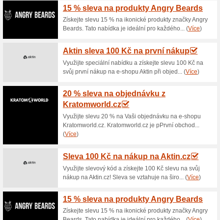
Aktuální slevy a akc
Rezervujte si skupin
70% fungovalo
Akce
Cvičení s fyzioterapeuty od m
dysbalanci, pro zdravá záda a
miminka, batolata i předškolák