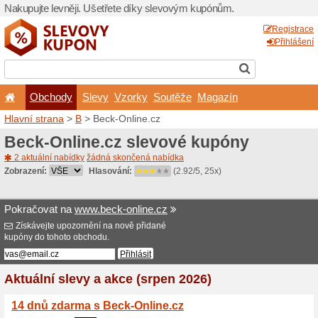
Nakupujte levněji. Ušetřet
Obchody
Slevy
Vz
Hlavní strana
>
B
> Beck-On