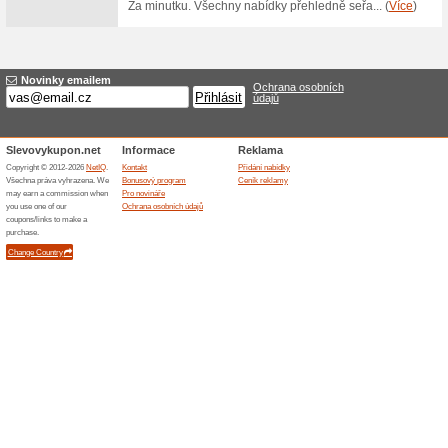
9 990 Kč za základní
66% fungovalo
Akce
9 990 Kč za rok a za první lic
Pro zvýhodněnou nabídku vole
spojí se s vámi. Bližší info na
Podobné slevy a ak