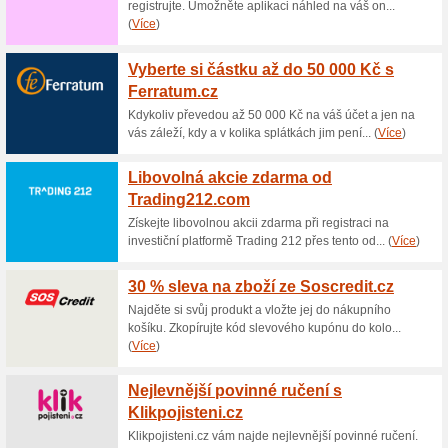
Aktuální slevy a akc
14 dnů zdarma s Beck
60% fungovalo
Akce
Zpřístupní vám všechny předpi
komentáře. Jednoduše můžete p
zvyklí, a porovnat jejich vlast
a ušetří čas.