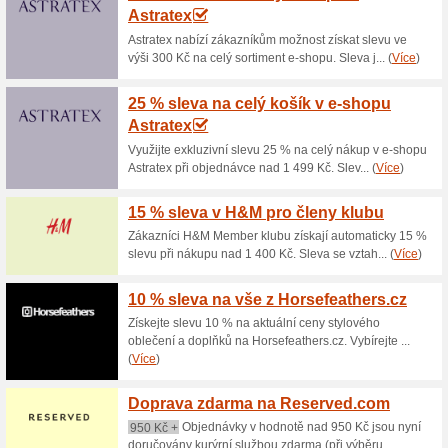
Aktuální slevy a akc
Doprava zdarma nad 
100% fungovalo
Akce
Neradi platíte za dopravu? V
nemusíte. Pokud objednávka 
muset platit. Bližší informac