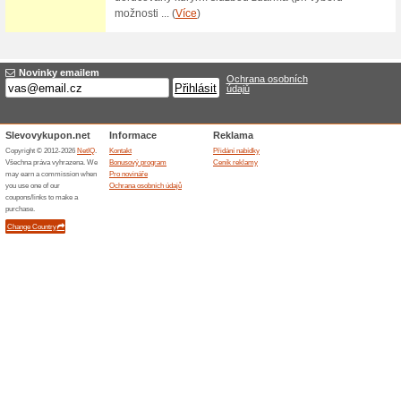
Dárkové poukazy od
100% fungovalo
Akce
Darujte svým známým či přát
Beneponozky.cz. Vyřešte dárek
domova. Obdarovaný si sám vy
Skončené nabídky... (1x)