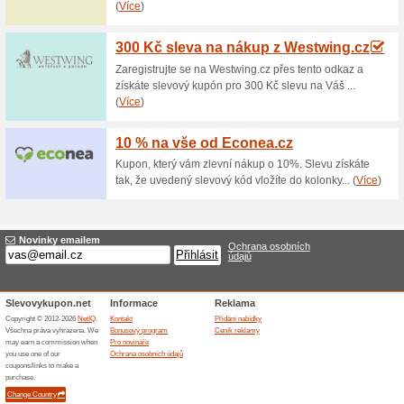
Kovové regály s lami
100% fungovalo
Akce
kovové regály a regálové sys
pro klasické zátížení, regály j
lze použít i ve vlhkém prostře
ohraněno kvalitní plastovou A
omývat vlhkým hadrem a běžn