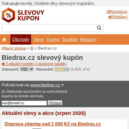
Nakupujte levněji. Ušetřet
Obchody
Slevy
Vz
Hlavní strana
>
B
> Biedrax