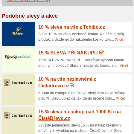
Aktuální slevy a akc
Doprava zdarma nad 1
100% fungovalo
Akce
Nakupte v internetovém obcho
budete mít zdarma. Využijte 
Biedrax.cz a nakupte ještě d