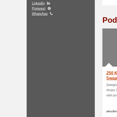
LinkedIn
Pinterest
WhatsApp
Pod
250 K
Swap
Zaregis
shopu 
vám poš
aktuáln