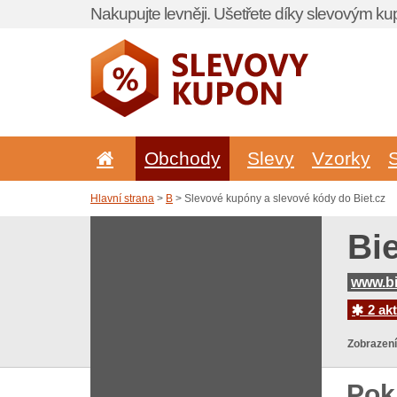
Nakupujte levněji. Ušetřete díky slevovým k
Obchody
Slevy
Vzorky
Hlavní strana
>
B
> Slevové kupóny a slevové kódy do Biet.cz
Bi
www.bi
2 akt
Zobrazení
Pok