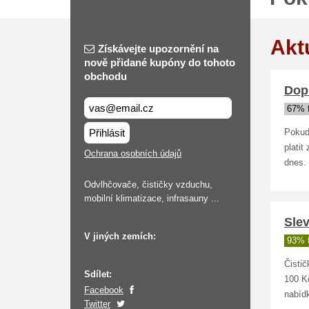
Akt
Získávejte upozornění na
nově přidané kupóny do tohoto
obchodu
Dop
67% 
Přihlásit
Pokud
platit
Ochrana osobních údajů
dnes.
Odvlhčovače, čističky vzduchu,
mobilní klimatizace, infrasauny ...
Slev
V jiných zemích:
93% 
Čisti
Sdílet:
100 K
Facebook
nabídk
Twitter