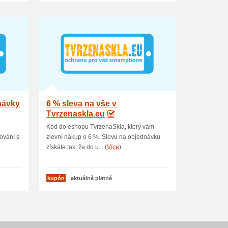
návky
6 % sleva na vše v
Tvrzenaskla.eu
Kód do eshopu TvrzenaSkla, který vám
ování s
zlevní nákup o 6 %. Slevu na objednávku
získáte tak, že do u... (
Více
)
kupón
aktuálně platné