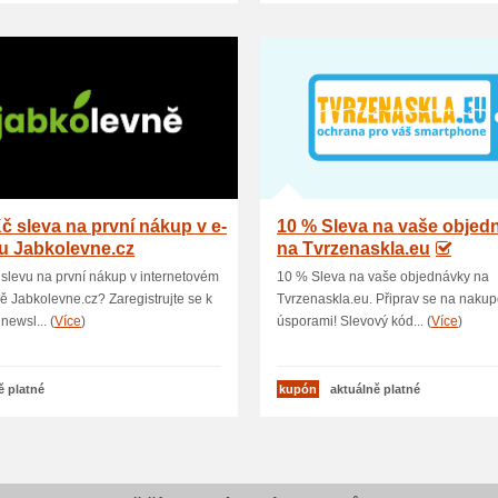
č sleva na první nákup v e-
10 % Sleva na vaše objed
u Jabkolevne.cz
na Tvrzenaskla.eu
slevu na první nákup v internetovém
10 % Sleva na vaše objednávky na
 Jabkolevne.cz? Zaregistrujte se k
Tvrzenaskla.eu. Připrav se na nakup
newsl... (
Více
)
úsporami! Slevový kód... (
Více
)
ě platné
kupón
aktuálně platné