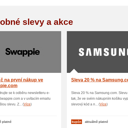
obné slevy a akce
č na první nákup ve
Sleva 20 % na Samsung.
pie.com
trujte se k odběru newsletteru e-
Sleva 20 % na Samsung.com. Slevu 
Swappie.com a v uvítacím emailu
tak, že ve svém nákupním košíku vyp
lou slevu. Z... (
Více
)
slevový kód a n... (
Více
)
ě platné
kupón
aktuálně platné