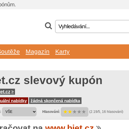
upónům.
Soutěže
Magazín
Karty
et.cz slevový kupón
et.cz
uální nabídky
žádná skončená nabídka
:
Hlasování:
(2.19/5, 16 hlasování)
račovat na
www.biet.cz