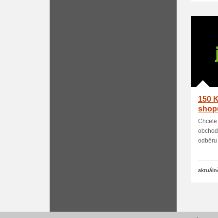
150 K
shop
Chcete 
obchodě
odběru 
aktuáln