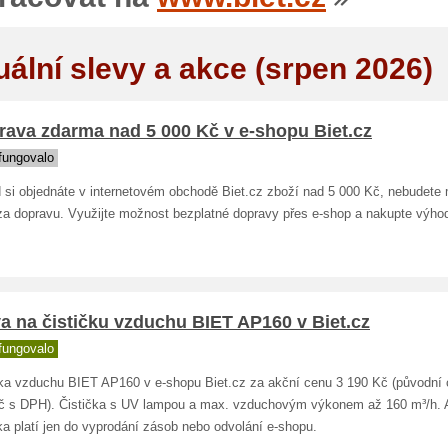
uální slevy a akce (srpen 2026)
rava zdarma nad 5 000 Kč v e-shopu Biet.cz
fungovalo
 si objednáte v internetovém obchodě Biet.cz zboží nad 5 000 Kč, nebudete
 za dopravu. Využijte možnost bezplatné dopravy přes e-shop a nakupte výho
a na čističku vzduchu BIET AP160 v Biet.cz
fungovalo
čka vzduchu BIET AP160 v e-shopu Biet.cz za akční cenu 3 190 Kč (původní 
č s DPH). Čistička s UV lampou a max. vzduchovým výkonem až 160 m³/h. 
a platí jen do vyprodání zásob nebo odvolání e-shopu.