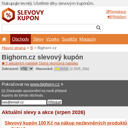
Nakupujte levněji. Ušetřet
Obchody
Slevy
Vz
Hlavní strana
>
B
> Bighorn