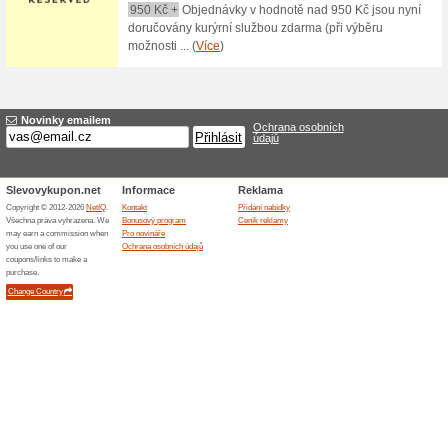
si kvalitní obuv pro každé ro
30 dní od vystavení, tak neváh
50 % sleva na doprav
100% fungovalo
Akce
Pokud v internetovém obchodě
polovinu dopravy platí Bigho
objednávky. Více o dopravě v