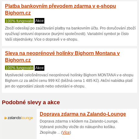
Aktuální slevy a akc
Slevový kupón 100 K
na BIGHO
83% fungovalo
Kupón
Získejte slevu 100 Kč na nák
BIGHORN.cz. Stačí při objedn
odečte. Vybírejte z široké nab