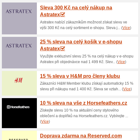
celou rodinu a dopřejte si poh
vystavení.
Slevový kupón 200 K
na BIGHO
100% fungovalo
Kupón
Využijte slevu 200 Kč na nák
zadat slevový kód při objedná