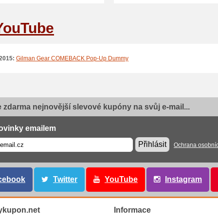
YouTube
2015:
Gilman Gear COMEBACK Pop-Up Dummy
e zdarma nejnovější slevové kupóny na svůj e-mail...
ovinky emailem
Přihlásit
Ochrana osobní
cebook
Twitter
YouTube
Instagram
ykupon.net
Informace