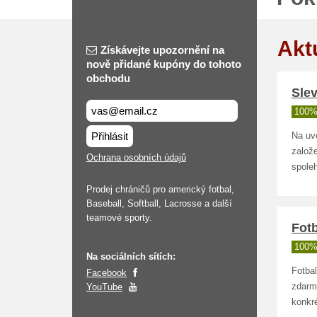
Akt
Získávejte upozornění na
nově přidané kupóny do tohoto
obchodu
Slev
100%
Přihlásit
Na uv
založe
Ochrana osobních údajů
spoleh
Prodej chráničů pro americký fotbal,
Baseball, Softball, Lacrosse a další
teamové sporty.
Fot
100%
Na sociálních sítích:
Fotba
Facebook
YouTube
zdarm
konkré