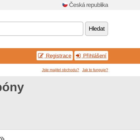
Česká republika
Hledat
Registrace
Přihlášení
Jste majitel obchodu?
Jak to funguje?
póny