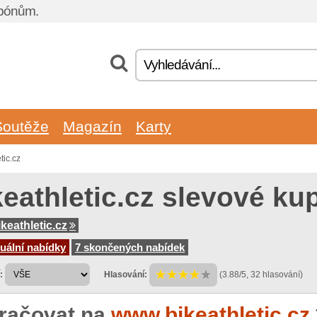
upónům.
Soutěže
Magazín
Karty
tic.cz
keathletic.cz slevové ku
keathletic.cz
uální nabídky
7 skončených nabídek
:
Hlasování:
(3.88/5, 32 hlasování)
račovat na
www.bikeathletic.cz