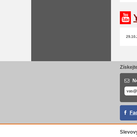
29.10.
Získejt
N
Fa
Slevov