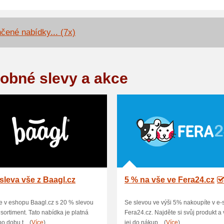
čené nabídky... (7x)
obné slevy a akce
sleva vše z Baagl.cz
5 % na vše ve Fera24.cz
 v eshopu Baagl.cz s 20 % slevou
Se slevou ve výši 5% nakoupíte v e
 sortiment. Tato nabídka je platná
Fera24.cz. Najděte si svůj produkt a 
o dobu t... (
Více
)
jej do nákup... (
Více
)