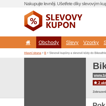
Nakupujte levněji. Ušetřete díky slevovým k
Obchody
Slevy
Vzorky
Hlavní strana
>
B
> Slevové kupóny a slevové kódy do Bikeathle
Bi
www.bi
2 akt
Zobrazení
Pok