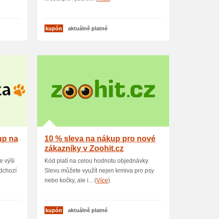
kupón
aktuálně platné
up na
10 % sleva na nákup pro nové
zákazníky v Zoohit.cz
e výši
Kód platí na celou hodnotu objednávky.
dchozí
Slevu můžete využít nejen krmiva pro psy
nebo kočky, ale i... (
Více
)
kupón
aktuálně platné