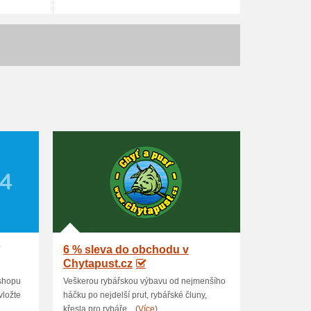
6 % sleva do obchodu v
Chytapust.cz
-shopu
Veškerou rybářskou výbavu od nejmenšího
vložte
háčku po nejdelší prut, rybářské čluny,
křesla pro rybáře... (
Více
)