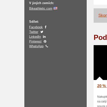
V jiných zemích:
Bikeathletic.com
Skon
Sdílet:
Facebook
Twitter
Pod
LinkedIn
Pinterest
WhatsApp
20 % 
Nakupte
na celý
pouze p