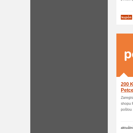
kupón
200 K
Petce
Zaregis
shopu P
pošlou 2
aktuáln