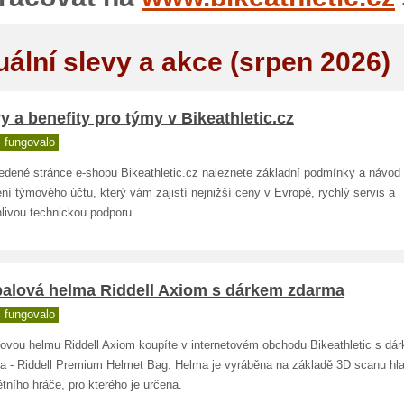
uální slevy a akce (srpen 2026)
y a benefity pro týmy v Bikeathletic.cz
 fungovalo
edené stránce e-shopu Bikeathletic.cz naleznete základní podmínky a návod 
ní týmového účtu, který vám zajistí nejnižší ceny v Evropě, rychlý servis a
livou technickou podporu.
balová helma Riddell Axiom s dárkem zdarma
 fungovalo
lovou helmu Riddell Axiom koupíte v internetovém obchodu Bikeathletic s dá
a - Riddell Premium Helmet Bag. Helma je vyráběna na základě 3D scanu hl
tního hráče, pro kterého je určena.