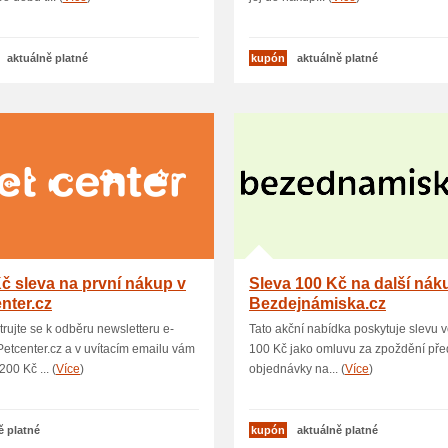
aktuálně platné
kupón
aktuálně platné
č sleva na první nákup v
Sleva 100 Kč na další nák
nter.cz
Bezdejnámiska.cz
trujte se k odběru newsletteru e-
Tato akční nabídka poskytuje slevu v
etcenter.cz a v uvítacím emailu vám
100 Kč jako omluvu za zpoždění pře
00 Kč ... (
Více
)
objednávky na... (
Více
)
ě platné
kupón
aktuálně platné