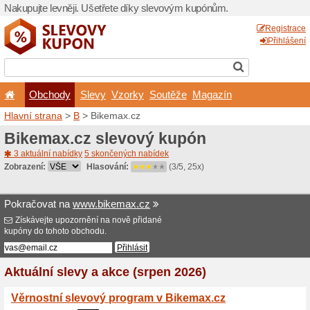
Nakupujte levněji. Ušetřet
Obchody
Slevy
Vz
Hlavní strana
>
B
> Bikema