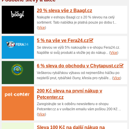
Aktuální slevy a akc
Věrnostní slevový pr
100% fungovalo
Akce
Chcete nakupovat v e-shopu B
Vstoupíte do Věrnostního pro
nákupů obnovovat, ale jakmile
pořád.