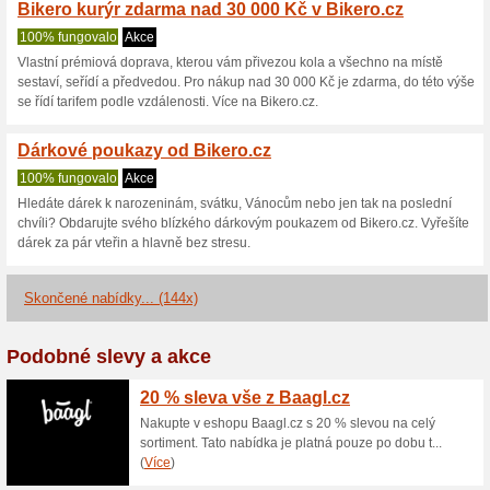
15 % sleva na vybrané
Black Friday
67% fungovalo
Sleva na vybrané zboží s Bike
nákupního košíku opíšete slevo
tak výhodně a ušetříte v inte
30 % sleva na vybrané
100% fungovalo
Kupón