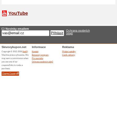
5 % na
Se slevou
Najděte si
6 % sl
Veškerou
nejdelší p