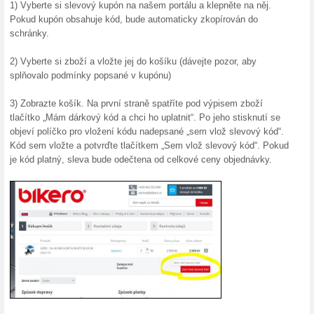
se řídí tarifem podle vzdálenos
Dárkové poukazy od 
100% fungovalo
Akce
Hledáte dárek k narozeninám,
chvíli? Obdarujte svého blíz
dárek za pár vteřin a hlavně b