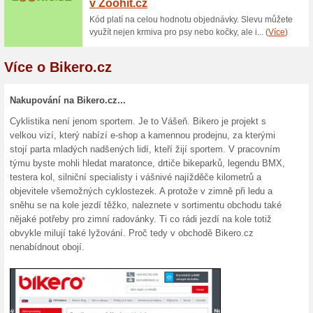
tak výhodně a ušetříte v inte
5 000 Kč na Horská
100% fungovalo
Kupón
Sleva 5 000 Kč na Horská ko
tak, že do svého nákupního koš
Vložit. Nakoupíte tak výhodně