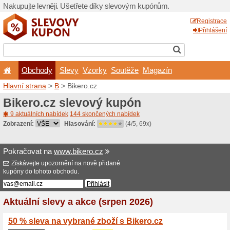
Nakupujte levněji. Ušetřet
Obchody
Slevy
Vz
Hlavní strana
>
B
> Bikero.