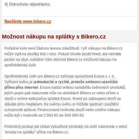
Skončené nabídky... (144x
Podobné slevy a ak
20 % s
Nakupte 
sortiment
(
Více
)