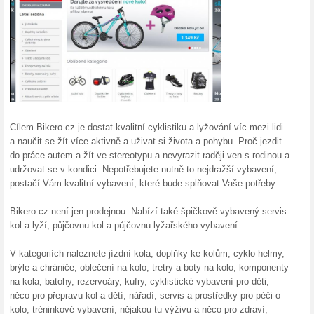
15 % sleva na vše s B
100% fungovalo
Kupón
Sleva na vše s Bikero.cz. Sle
košíku opíšete slevový kód a p
a ušetříte v internetovém obc
Doprava zdarma nad 2
100% fungovalo
Akce
Pokud objednané zboží v inte