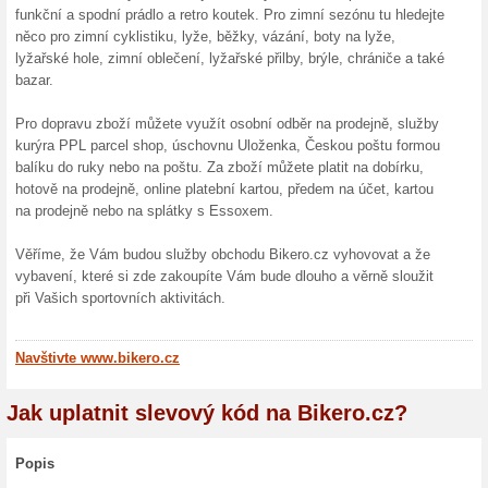
000 Kč, za poštovné nebudete 
dopravy a nakupte ještě dnes. 
ještě 39 Kč.
Bikero kurýr zdarma 
100% fungovalo
Akce
Vlastní prémiová doprava, kt
sestaví, seřídí a předvedou. 