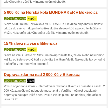
Aktuální slevy a akc
50 % sleva na vybrané
Black Friday
67% fungovalo
Sleva na vybrané zboží s Bike
nákupního košíku opíšete slevo
tak výhodně a ušetříte v inte