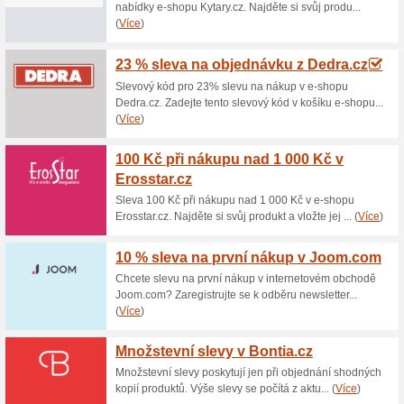
Aktuální slevy a akc
Doprava po Černošicí
71% fungovalo
Akce
Bydlíte v Černošicích? Pak V
Bilaslunecnice.cz pošlou bez 
platit v případě, že nákup př