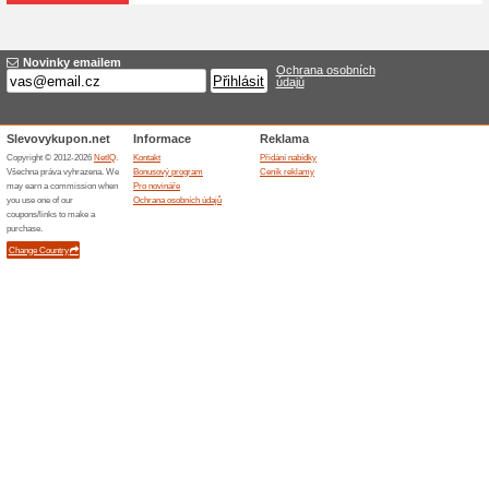
Doprava zdarma nad 
Bilaslunecnice.cz
71% fungovalo
Akce
Objednejte si zboží v interne
000 Kč a nebudete muset plati
dopravy přes e-shop a nakupt