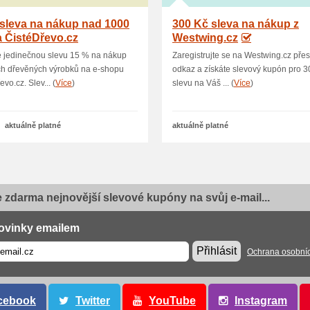
sleva na nákup nad 1000
300 Kč sleva na nákup z
 ČistéDřevo.cz
Westwing.cz
e jedinečnou slevu 15 % na nákup
Zaregistrujte se na Westwing.cz přes
ch dřevěných výrobků na e-shopu
odkaz a získáte slevový kupón pro 3
vo.cz. Slev... (
Více
)
slevu na Váš ... (
Více
)
aktuálně platné
aktuálně platné
e zdarma nejnovější slevové kupóny na svůj e-mail...
ovinky emailem
Přihlásit
Ochrana osobní
cebook
Twitter
YouTube
Instagram