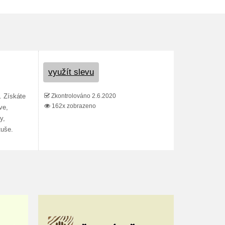
využít slevu
Zkontrolováno 2.6.2020
. Získáte
162x zobrazeno
ve,
y,
tuše.