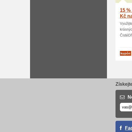
15 % 
Kč na
Využijt
krásný
ČistéDře
kupón
Získejt
N
Fa