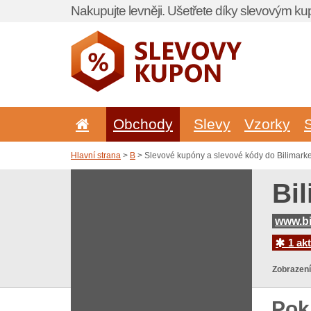
Nakupujte levněji. Ušetřete díky slevovým k
Obchody
Slevy
Vzorky
Hlavní strana
>
B
> Slevové kupóny a slevové kódy do Bilimarke
Bi
www.bi
1 akt
Zobrazení
Pok