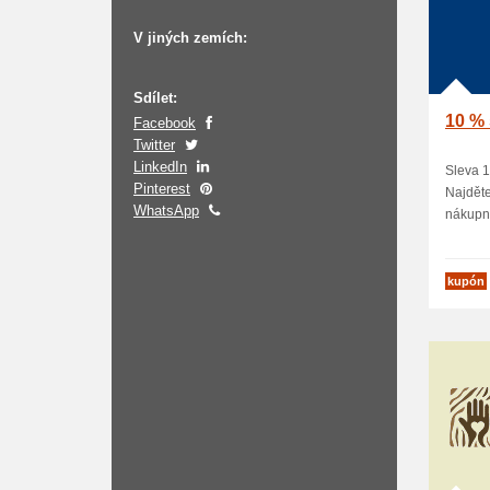
V jiných zemích:
Sdílet:
10 % 
Facebook
Twitter
LinkedIn
Sleva 1
Pinterest
Najděte
WhatsApp
nákupní
kupón