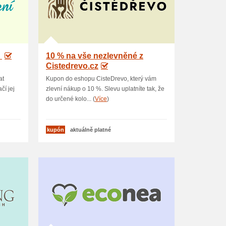
U
10 % na vše nezlevněné z
Cistedrevo.cz
at
Kupon do eshopu CisteDrevo, který vám
čí jej
zlevní nákup o 10 %. Slevu uplatníte tak, že
do určené kolo... (
Více
)
kupón
aktuálně platné