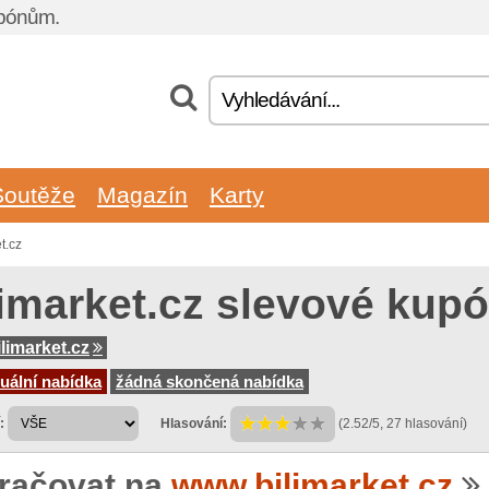
upónům.
Soutěže
Magazín
Karty
t.cz
limarket.cz slevové kup
limarket.cz
uální nabídka
žádná skončená nabídka
:
Hlasování:
(2.52/5, 27 hlasování)
račovat na
www.bilimarket.cz