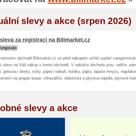
uální slevy a akce (srpen 2026)
sleva za registraci na Bilimarket.cz
fungovalo
rnetovém obchodě Bilimarket.cz se před nákupem určitě vyplatí zaregistrovat
% slevu na Váš nákup v tomto obchodě. V nabídce obchodu jsou: vařiče, pán
, grilovací desky, rošty, pájecí nářadí, hořáky, pájky, lapače hmyzu, regulátor
šenství na propan butan, infrazářiče, elektrická a plynová topidla, plynové kar
obné slevy a akce