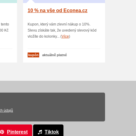
10 % na vše od Econea.cz
 tento
Kupon, který vám zlevní nákup o 10%.
00 Kč
Slevu získáte tak, že uvedený slevový kód
vložíte do kolonky... (
Více
)
kupón
aktuálně platné
ch údajů
Pinterest
Tiktok