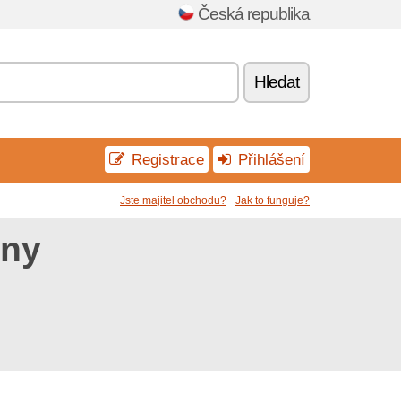
Česká republika
Hledat
Registrace
Přihlášení
Jste majitel obchodu?
Jak to funguje?
óny