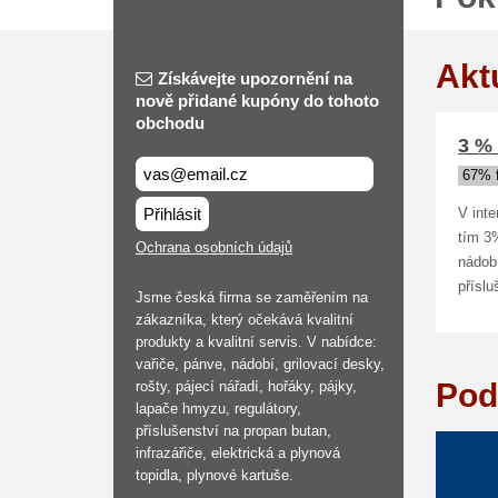
Akt
Získávejte upozornění na
nově přidané kupóny do tohoto
obchodu
3 % 
67% 
Přihlásit
V inte
tím 3
Ochrana osobních údajů
nádobí
příslu
Jsme česká firma se zaměřením na
zákazníka, který očekává kvalitní
produkty a kvalitní servis. V nabídce:
vařiče, pánve, nádobí, grilovací desky,
Pod
rošty, pájecí nářadí, hořáky, pájky,
lapače hmyzu, regulátory,
příslušenství na propan butan,
infrazářiče, elektrická a plynová
topidla, plynové kartuše.