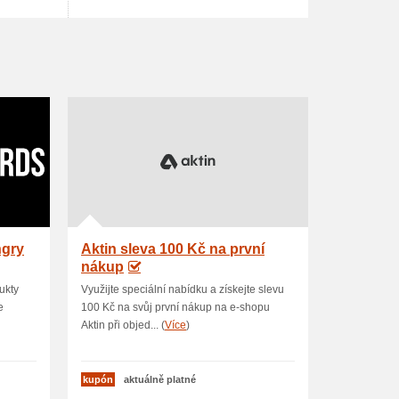
ngry
Aktin sleva 100 Kč na první
nákup
ukty
Využijte speciální nabídku a získejte slevu
e
100 Kč na svůj první nákup na e-shopu
Aktin při objed... (
Více
)
kupón
aktuálně platné