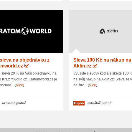
sleva na objednávku z
Sleva 100 Kč na nákup na
omworld.cz
Aktin.cz
e slevu 20 % na Vaši objednávku na
Využijte slevový kód a získejte 100 
 Kratomworld.cz. Kratomworld.cz je
na svůj nákup na Aktin.cz! Sleva se 
obchod... (
Více
)
na širo... (
Více
)
aktuálně platné
kupón
aktuálně platné