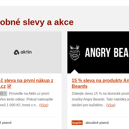
obné slevy a akce
č sleva na první nákup z
15 % sleva na produkty A
.cz
Beards
Kč +
Proveďte na Aktin.cz první
Získejte slevu 15 % na ikonické prod
řes tento odkaz. Pokud nakoupíte
značky Angry Beards. Tato nabídka j
 než 1 000 Kč, hned v n... (
Více
)
ideální pro každého... (
Více
)
ě platné
kupón
aktuálně platné