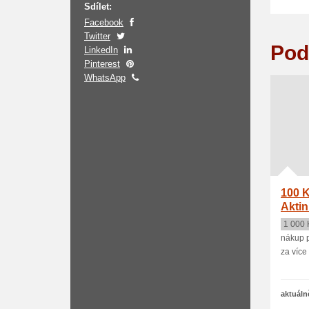
Sdílet:
Facebook
Twitter
Pod
LinkedIn
Pinterest
WhatsApp
100 K
Aktin
1 000 
nákup p
za více
aktuáln