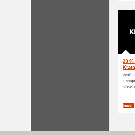
20 % 
Krat
Využijt
e-shopu
pPrvní 
kupón