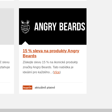
15 % sleva na produkty Angry
Beards
Kč slevu
Získejte slevu 15 % na ikonické produkty
vztahuje
značky Angry Beards. Tato nabídka je
ideální pro každého... (
Více
)
kupón
aktuálně platné