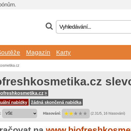
upónům.
Soutěže
Magazín
Karty
kosmetika.cz
ofreshkosmetika.cz sle
ofreshkosmetika.cz
uální nabídky
žádná skončená nabídka
:
Hlasování:
(2.31/5, 16 hlasování)
račovat na
www.biofreshkosmet