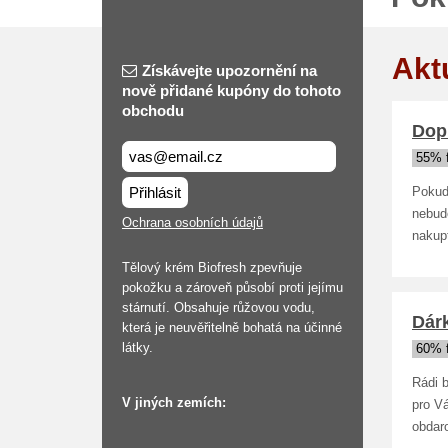
Akt
Získávejte upozornění na
nově přidané kupóny do tohoto
obchodu
Dop
55% 
Přihlásit
Pokud
nebud
Ochrana osobních údajů
nakup
Tělový krém Biofresh zpevňuje
pokožku a zároveň působí proti jejímu
stárnutí. Obsahuje růžovou vodu,
Dár
která je neuvěřitelně bohatá na účinné
látky.
60% 
Rádi b
V jiných zemích:
pro V
obdar