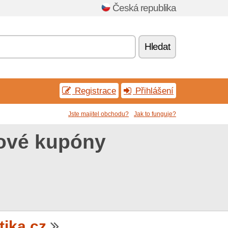
Česká republika
Hledat
Registrace
Přihlášení
Jste majitel obchodu?
Jak to funguje?
vové kupóny
ika.cz