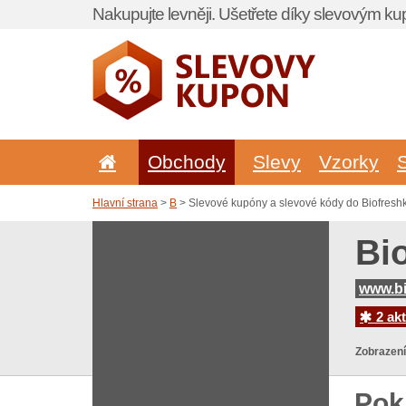
Nakupujte levněji. Ušetřete díky slevovým k
Obchody
Slevy
Vzorky
Hlavní strana
>
B
> Slevové kupóny a slevové kódy do Biofresh
Bi
www.bi
2 akt
Zobrazení
Pok