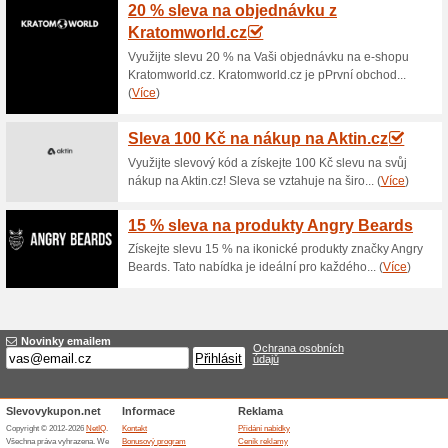
Aktuální slevy a akc
Sleva na ořešák čern
67% fungovalo
Akce
Ořešák černý americký- bylinn
Biorezona-Eshop.cz za akční 
platí jen do vyprodání zásob 