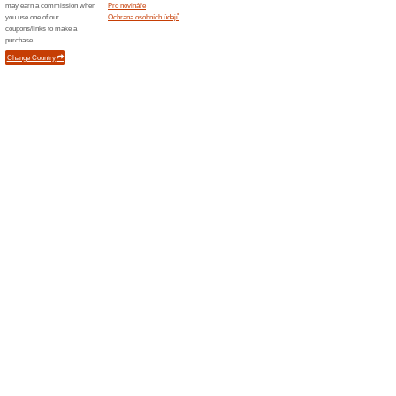
Podobné slevy a ak
100 Kč
Aktin.
1 000 Kč
odkaz. Po
n... (
Více
)