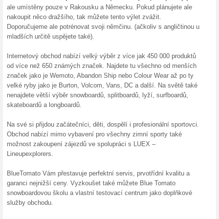
zásilky. Tyto informace nalezn
objednávku.
Dárkové poukazy na 
100% fungovalo
Akce
Rádi byste udělali radost svý
nevíte, čím je obdarovat? Pro
poukaz do Blue-Tomato.com a