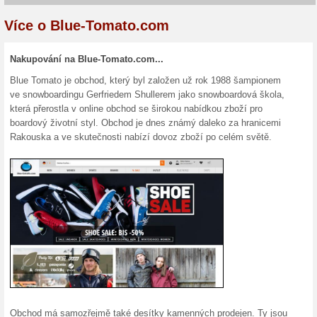
Aktuální slevy a akc
Doprava zdarma nad 
100% fungovalo
Akce
Nakupte v e-shopu Blue-Tomat
Lhůta dodán zboží je 3-4 pra
sledování zásilky kdykoli sle
balíčku vám bude, spolu s od