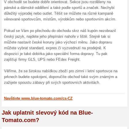
10 € sleva na první 
100% fungovalo
Akce
Chcete slevu na první nákup
Zaregistrujte se k odběru new
výši 10 €. Navíc se jako první
Skončené nabídky... (2x)