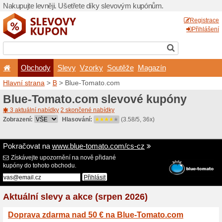
Nakupujte levněji. Ušetřet
Obchody
Slevy
Vz
Hlavní strana
>
B
> Blue-T