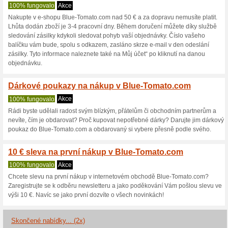
Blue-Tomato.co
3 aktuální nabídky
2 skončen
Zobrazení:
Hlasován
Pokračovat na
www.blue-
Získávejte upozornění na no
kupóny do tohoto obchodu.
Př