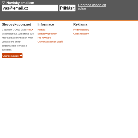
Obchod má samozřejmě také
ale umístěny pouze v Rakou
nakoupit něco dražšího, tak 
Doporučujeme ale potrénovat 
mladších určitě uspějete tak