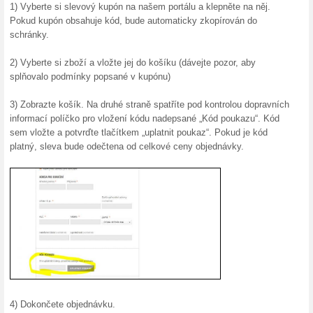
Více o Blue-Toma
Nakupování na Blue-Tomat
Blue Tomato je obchod, kte
ve snowboardingu Gerfriede
která přerostla v online obc
boardový životní styl. Obch