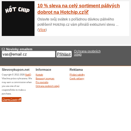
Doprava zdarma nad 4
Bombusenergy.cz
100% fungovalo
Akce
Nakupování online v obchodě
Při nákupech nad 44.90 € jso
poplatků. Neplaťte tak zbyteč
44.90 €. Platí pro Slovensko.