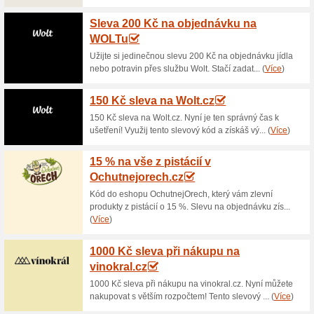
Aktuální slevy a akc
Doprava zdarma nad 
100% fungovalo
Akce
Nakupování online v obchodě
Při nákupech nad 1 099 Kč j
poplatků. Neplaťte tak zbyteč
099 Kč.