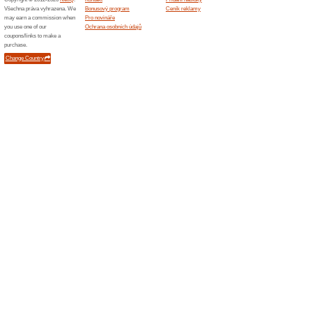
Zaregistrujte se a pr
100% fungovalo
Akce
Do polí uveďte informace o s
omezena pouze na některé prod
záruka na váš produkt vztahuje
Garance vrácení peně
100% fungovalo
Akce