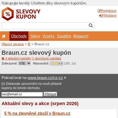
Nakupujte levněji. Ušetřet
Obchody
Slevy
Vz
Hlavní strana
>
B
> Braun.