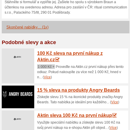
Aktuální slevy a akc
5 % na zlevněné zbož
100% fungovalo
Kupón
S extra slevou ve výši 5 % poř
Slevu získáte tak, že do urče
a nebo ho zkopírujete a potvr
Braun.