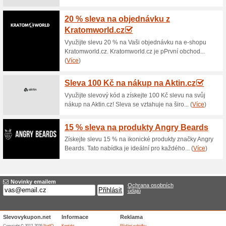
10 % na zlevněné zbo
100% fungovalo
Kupón
S extra slevou ve výši 10 % po
na objednávku získáte tak, ž
vyplníte slevový kód/kupón a n
Nakupte výhodně v e-shopu B