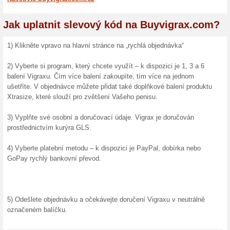
Nakupování na Buyvigrax.
Chcete rychle a bezpečně v
erekcí? Vigrax je bezpečný 
poruchami erekce. Byl vyvi
muže, kterým záleží na jeji
partnerky či partnera. Vigra
výrobku je opřená o známá l
testy. 96% mužů, kteří vyzk