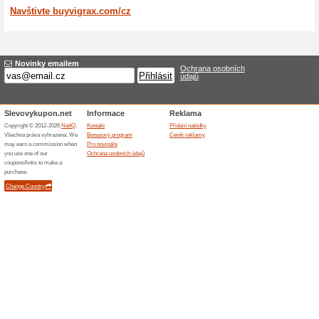
Abyste dosáhli trvalejší a p
erektilní dysfunkci. Jeho sou
automaticky vztahuje ke vz
zbavit se tohoto emocionáln
překonání této poruchy. Pok
poruchu dívat dále jen z po
Přesto, že je Vigrax vysoce 
jeho užívání. Pokud ovšem b