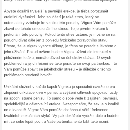
Aktuální slevy a akc
Balení Vigrax zdarma
100% fungovalo
Akce
Zadejte svou adresu a pošlou 
– nikdo nikdy nezjistí, co jste
podívat na stránce Buyvigrax