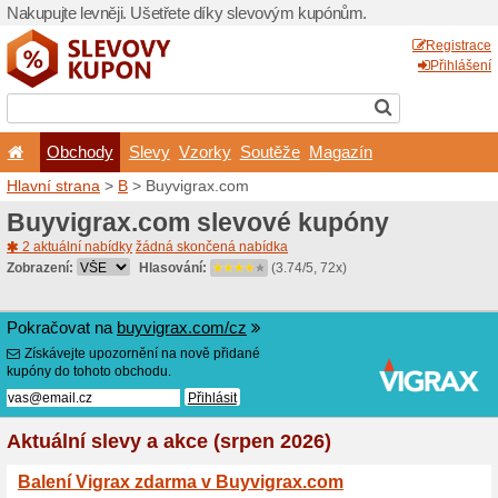
Nakupujte levněji. Ušetřet
Obchody
Slevy
Vz
Hlavní strana
>
B
> Buyvig