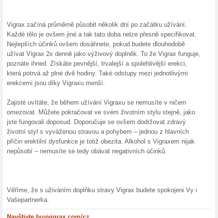
Balení zdarma+3 bal
100% fungovalo
Akce
Vaše balení zdarma + 3 balení
dní. Celkem: 6 balení (360 kaps
jste si objednali. Více na Buy
Více o Buyvigrax