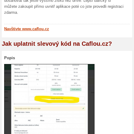
Více o Caflou.cz
Nakupování na Caflou.cz..
Caflou je inteligentní podnik
firmy, projekty, úkoly, výka
Všechno na jednom místě. Z
Díky caflou.cz máte všechn