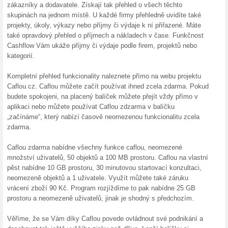
Záruka vrácení peněz
100% fungovalo
Akce
Při objednávce služeb Caflou.
vrácení peněz 30 dní. Pokud 
peníze. Službu tak můžete vy
Skončené nabídky... (60x)