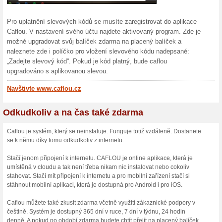
poskytne rychlý pohled na V
všech Vašich klientů nebo o
plánované příjmy vidíte přeh