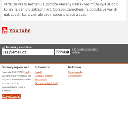
Svou práci nebo zakázky si r
pak dělíte na úkoly. Čas str
zákazníky pak snadněji vyk