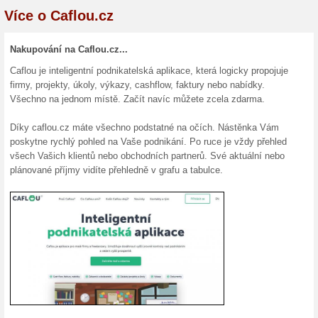
Aktuální slevy a akc
250 Kč sleva na obje
2026
100% fungovalo
Kupón
Mějte při práci systém. Vybudu
Šetřete čas. Používejte Caflo