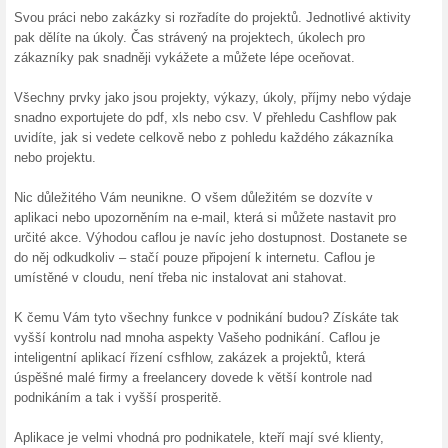
levněji, s kódem ušetříte 250
Kapr za 999 Kč/měsíc
100% fungovalo
Akce
Počet objektů Neomezeně. Vš
Párování 1 banka. Automatizac
objektů. Soubory 25 GB. API 1
minut.