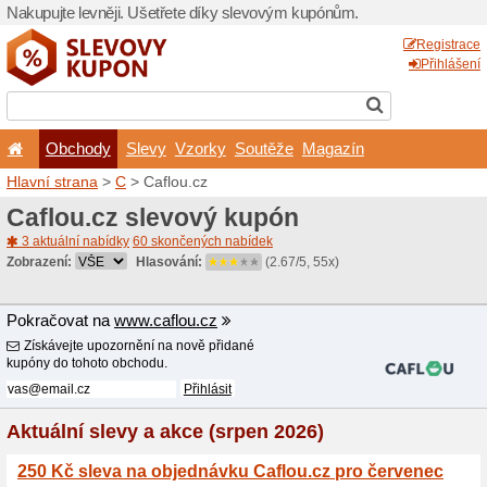
Nakupujte levněji. Ušetřet
Obchody
Slevy
Vz
Hlavní strana
>
C
> Caflou.