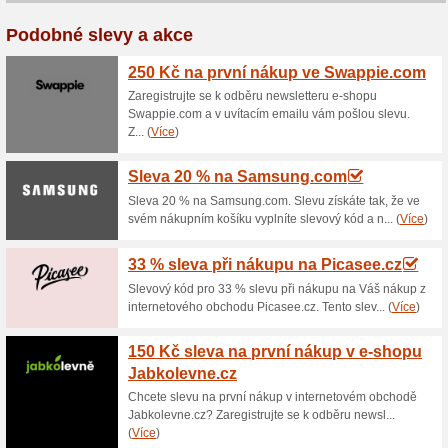
Aktuální slevy a akc
10 % sleva na vše v 
100% fungovalo
Kupón
Silikonové kryty na mobilní t
levněji. Pokud vložíte do kol
objednávku dostanete slevu. 
internetovém obchodě Case-M