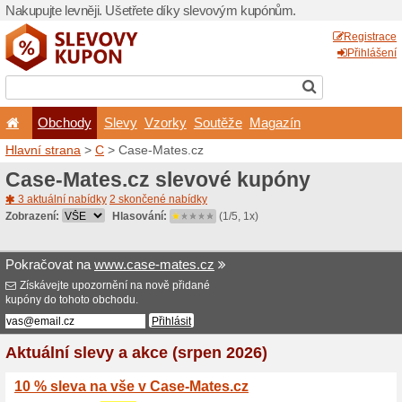
Nakupujte levněji. Ušetřet
Obchody
Slevy
Vz
Hlavní strana
>
C
> Case-M