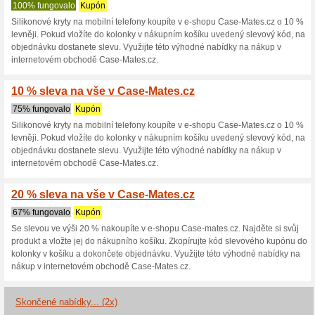
Case-Mates.cz 
3 aktuální nabídky
2 skončen
Zobrazení:
Hlasován
Pokračovat na
www.case-
Získávejte upozornění na no
kupóny do tohoto obchodu.
Př