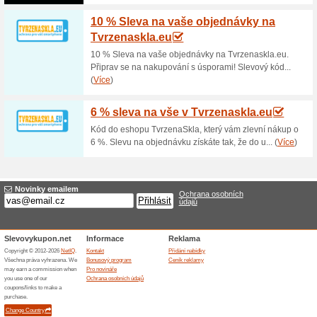
10 % sleva na vše v 
75% fungovalo
Kupón
Silikonové kryty na mobilní t
levněji. Pokud vložíte do kol
objednávku dostanete slevu. 
internetovém obchodě Case-M