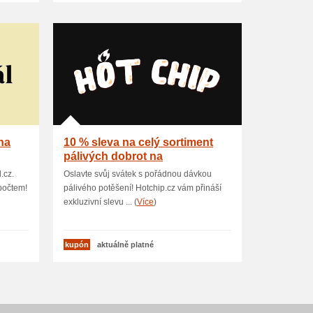
na
10 % sleva na celý sortiment
pálivých dobrot na
Hotchip.cz
.cz.
Oslavte svůj svátek s pořádnou dávkou
počtem!
pálivého potěšení! Hotchip.cz vám přináší
exkluzivní slevu ... (
Více
)
kupón
aktuálně platné