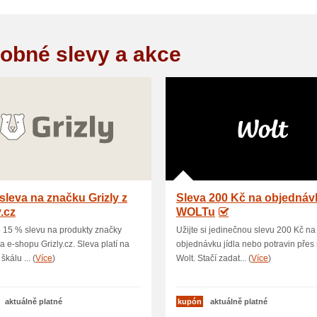
obné slevy a akce
sleva na značku Grizly z
Sleva 200 Kč na objednáv
y.cz
WOLTu
e 15 % slevu na produkty značky
Užijte si jedinečnou slevu 200 Kč na
na e-shopu Grizly.cz. Sleva platí na
objednávku jídla nebo potravin přes
škálu ... (
Více
)
Wolt. Stačí zadat... (
Více
)
aktuálně platné
kupón
aktuálně platné