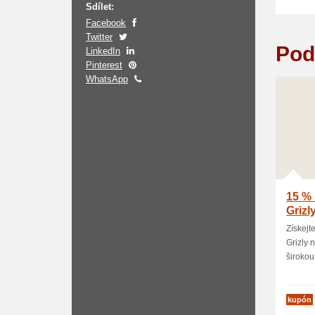
Sdílet:
Facebook
Twitter
Pod
LinkedIn
Pinterest
WhatsApp
15 % 
Grizl
Získejt
Grizly 
širokou 
kupón