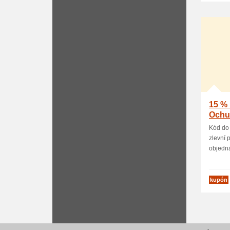
15 % 
Ochu
Kód do
zlevní 
objedná
kupón