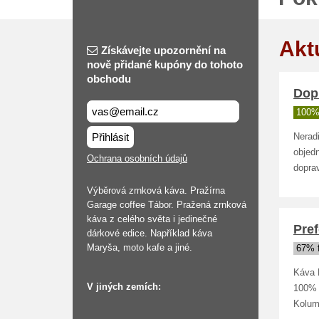
Akt
Získávejte upozornění na
nově přidané kupóny do tohoto
obchodu
Dop
100%
Přihlásit
Nerad
objed
Ochrana osobních údajů
dopra
Výběrová zrnková káva. Pražírna
Garage coffee Tábor. Pražená zrnková
káva z celého světa i jedinečné
Pre
dárkové edice. Například káva
Maryša, moto kafe a jiné.
67% 
Káva 
V jiných zemích:
100% a
Kolum