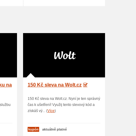
ku na
150 Kč sleva na Wolt.cz
150 Kč sleva na Wolt.cz. Nyní je ten správný
 službu
čas k ušetření! Využij tento slevový kód a
získáš vý... (
Více
)
kupón
aktuálně platné