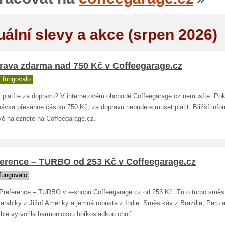
uální slevy a akce (srpen 2026)
rava zdarma nad 750 Kč v Coffeegarage.cz
 fungovalo
i platíte za dopravu? V internetovém obchodě Coffeegarage.cz nemusíte. Po
návka přesáhne částku 750 Kč, za dopravu nebudete muset platit. Bližší info
vě naleznete na Coffeegarage.cz.
ference – TURBO od 253 Kč v Coffeegarage.cz
fungovalo
Preference – TURBO v e-shopu Coffeegarage.cz od 253 Kč. Tuto turbo směs t
rabiky z Jižní Ameriky a jemná robusta z Indie. Směs káv z Brazílie, Peru 
bie vytvořila harmonickou hořkosladkou chuť.