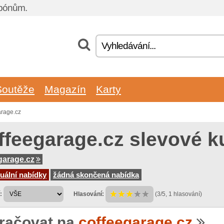
upónům.
Soutěže
Magazín
Karty
arage.cz
ffeegarage.cz slevové 
garage.cz
uální nabídky
žádná skončená nabídka
:
Hlasování:
(3/5, 1 hlasování)
račovat na
coffeegarage.cz