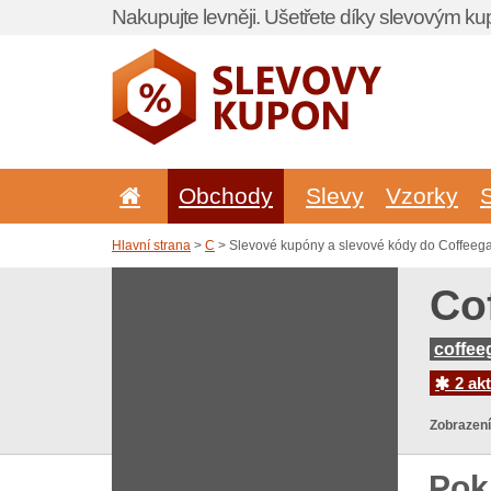
Nakupujte levněji. Ušetřete díky slevovým k
Obchody
Slevy
Vzorky
Hlavní strana
>
C
> Slevové kupóny a slevové kódy do Coffeeg
Co
coffee
2 akt
Zobrazení
Pok