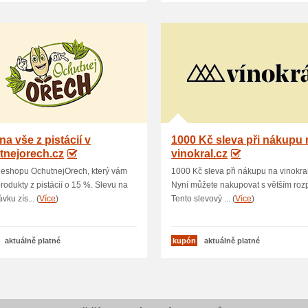
na vše z pistácií v
1000 Kč sleva při nákupu 
tnejorech.cz
vinokral.cz
 eshopu OchutnejOrech, který vám
1000 Kč sleva při nákupu na vinokral
produkty z pistácií o 15 %. Slevu na
Nyní můžete nakupovat s větším roz
vku zís... (
Více
)
Tento slevový ... (
Více
)
aktuálně platné
kupón
aktuálně platné