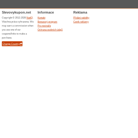
Skončené nabídky... (1x)
Podobné slevy a ak
Dopra
Doprava 
Vybrané 