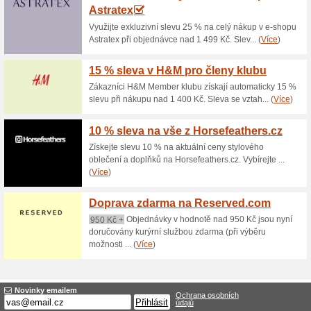
Aktuální slevy a akc
Doprava zdarma na C
65% fungovalo
Akce
Nakupte v internetovém obcho
doručení objednávky budete 
nabízejí široký výběr pánský
čepic a klobouků, hedvábné šá